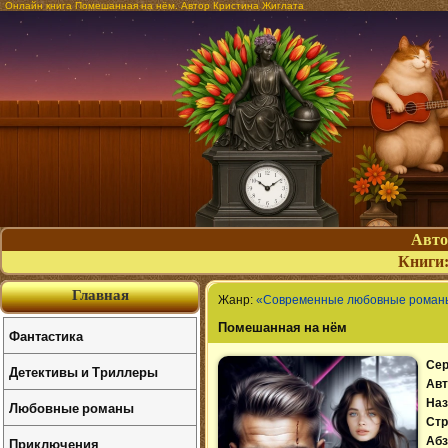
Онлайн книга Помешанная на нём. Автор Кристина Жиглата
Авт
Книги
Главная
Жанр:
«Современные любовные роман
Помешанная на нём
Фантастика
Сер
Детективы и Триллеры
Авт
Наз
Любовные романы
Стр
Приключения
Абз