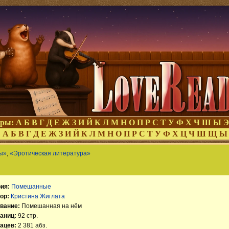
оры:
А
Б
В
Г
Д
Е
Ж
З
И
Й
К
Л
М
Н
О
П
Р
С
Т
У
Ф
Х
Ч
Ш
Ы
Э
:
А
Б
В
Г
Д
Е
Ж
З
И
Й
К
Л
М
Н
О
П
Р
С
Т
У
Ф
Х
Ц
Ч
Ш
Щ
Ы
ы»
,
«Эротическая литература»
ия:
Помешанные
ор:
Кристина Жиглата
вание:
Помешанная на нём
аниц:
92 стр.
ацев:
2 381 абз.