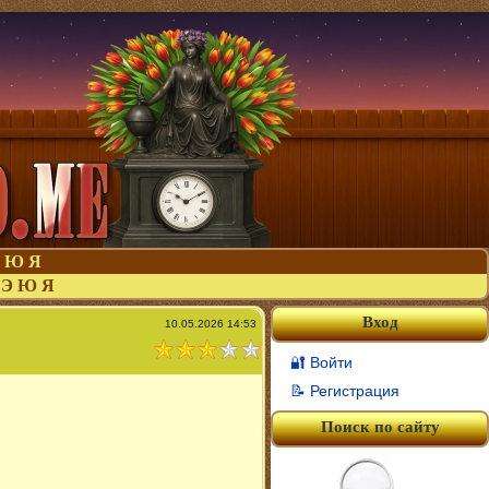
Ю
Я
Э
Ю
Я
Вход
10.05.2026 14:53
🔐 Войти
📝 Регистрация
Поиск по сайту