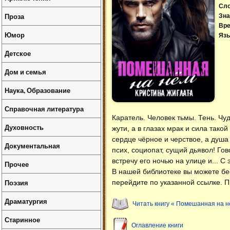
Сл
Проза
Зна
Вре
Юмор
Язы
Детское
Дом и семья
Наука, Образование
Справочная литература
Каратель. Человек тьмы. Тень. Чу
Духовность
жути, а в глазах мрак и сила тако
сердце чёрное и черствое, а душа 
Документальная
псих, социопат, сущий дьявол! Гов
встречу его ночью на улице и... С
Прочее
В нашей библиотеке вы можете б
Поэзия
перейдите по указанной ссылке. П
Драматургия
Читать книгу « Помешанная на н
Старинное
Оглавление книги