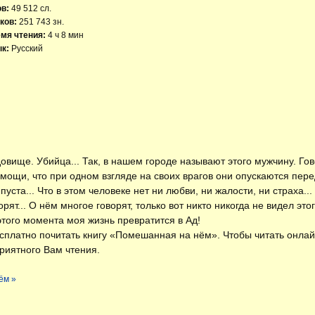
ов:
49 512 сл.
ков:
251 743 зн.
мя чтения:
4 ч 8 мин
к:
Русский
довище. Убийца... Так, в нашем городе называют этого мужчину. Го
й мощи, что при одном взгляде на своих врагов они опускаются перед
пуста... Что в этом человеке нет ни любви, ни жалости, ни страха.
орят... О нём многое говорят, только вот никто никогда не видел эт
 этого момента моя жизнь превратится в Ад!
есплатно
почитать книгу «Помешанная на нём»
. Чтобы читать онла
риятного Вам чтения.
ём »