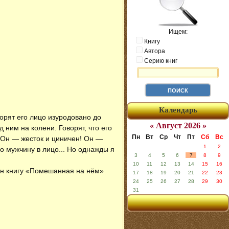
Ищем:
Книгу
Автора
Серию книг
Календарь
ворят его лицо изуродовано до
« Август 2026 »
 ним на колени. Говорят, что его
Пн
Вт
Ср
Чт
Пт
Сб
Вс
.. Он — жесток и циничен! Он —
1
2
ого мужчину в лицо... Но однажды я
3
4
5
6
7
8
9
10
11
12
13
14
15
16
йн книгу «Помешанная на нём»
17
18
19
20
21
22
23
24
25
26
27
28
29
30
31