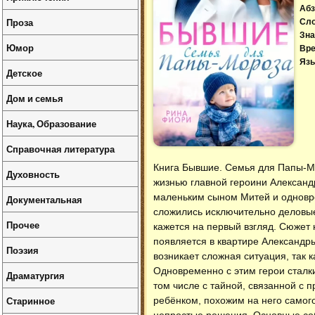
Абз
Проза
Сл
Зна
Юмор
Вре
Язы
Детское
Дом и семья
Наука, Образование
Справочная литература
Книга Бывшие. Семья для Папы-Мо
Духовность
жизнью главной героини Алексан
маленьким сыном Митей и одновр
Документальная
сложились исключительно деловые
Прочее
кажется на первый взгляд. Сюжет 
появляется в квартире Александры
Поэзия
возникает сложная ситуация, так 
Одновременно с этим герои стал
Драматургия
том числе с тайной, связанной с
Старинное
ребёнком, похожим на него самого