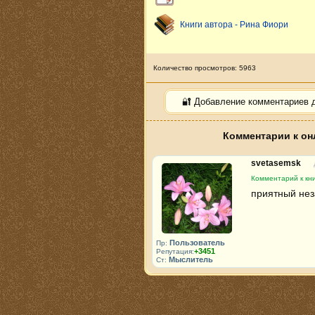
Книги автора - Рина Фиори
Количество просмотров: 5963
🔐 Добавление комментариев 
Комментарии к он
svetasemsk
Комментарий к кн
приятный нез
Пользователь
Пр:
+3451
Репутация:
Мыслитель
Ст: