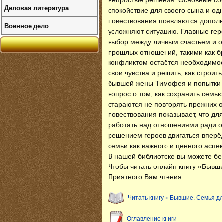
непростые решения. Основные соб
Деловая литература
спокойствие для своего сына и о
повествования появляются дополн
Военное дело
усложняют ситуацию. Главные гер
выбор между личным счастьем и о
прошлых отношений, такими как бр
конфликтом остаётся необходимо
свои чувства и решить, как строи
бывшей жены Тимофея и попытки 
вопрос о том, как сохранить семь
стараются не повторять прежних 
повествования показывает, что для
работать над отношениями ради о
решением героев двигаться вперёд
семьи как важного и ценного аспек
В нашей библиотеке вы можете б
Чтобы читать онлайн книгу «Бывш
Приятного Вам чтения.
Читать книгу « Бывшие. Семья 
Оглавление книги