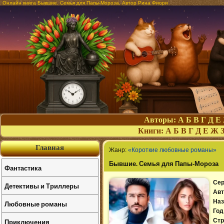
Онлайн книга Бывшие. Семья для Папы-Мороза. Автор Рина Фиори
Авторы:
А
Б
В
Г
Д
Е
Книги:
А
Б
В
Г
Д
Е
Ж
Главная
Жанр:
«Короткие любовные романы»
Бывшие. Семья для Папы-Мороза
Фантастика
Сер
Детективы и Триллеры
Авт
Наз
Любовные романы
Год
Приключения
Стр