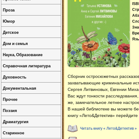
ISB
Проза
Стр
Абз
Юмор
Сл
Зна
Детское
Вре
Язы
Дом и семья
Наука, Образование
Справочная литература
Духовность
Сборник остросюжетных рассказов
захватывающие криминальные ист
Документальная
Сергея Литвиновых, Евгении Миха
Вас ждут тонкости расследования,
Прочее
же, замечательное летнее настрое
В нашей библиотеке вы можете б
Поэзия
книгу «Лето&Детектив» перейдите 
Драматургия
Читать книгу « Лето&Детектив »
Старинное