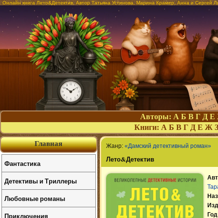
Онлайн книга Лето&Детектив. Автор Татьяна Устинова, Марина Крамер, Анна и Сергей Ли
Авторы:
А
Б
В
Г
Д
Е
Книги:
А
Б
В
Г
Д
Е
Ж
Главная
Жанр:
«Дамский детективный роман»
Лето&Детектив
Фантастика
Авт
Детективы и Триллеры
Тар
Наз
Любовные романы
Изд
Приключения
Год