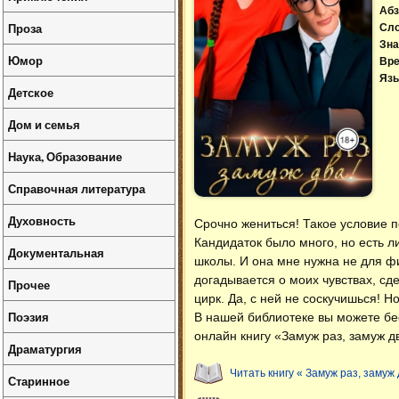
Абз
Проза
Сл
Зна
Юмор
Вре
Язы
Детское
Дом и семья
Наука, Образование
Справочная литература
Духовность
Срочно жениться! Такое условие п
Кандидаток было много, но есть л
Документальная
школы. И она мне нужна не для фик
догадывается о моих чувствах, сд
Прочее
цирк. Да, с ней не соскучишься! Н
Поэзия
В нашей библиотеке вы можете б
онлайн книгу «Замуж раз, замуж д
Драматургия
Читать книгу « Замуж раз, замуж 
Старинное