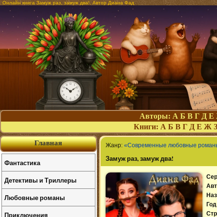
Онлайн книга Замуж раз, замуж два!. Автор Диана Фад
Авторы:
А
Б
В
Г
Д
Е
Книги:
А
Б
В
Г
Д
Е
Ж
Главная
Жанр:
«Современные любовные роман
Замуж раз, замуж два!
Фантастика
Сер
Детективы и Триллеры
Авт
Наз
Любовные романы
Год
Приключения
Стр