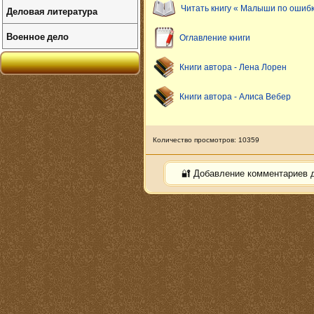
Читать книгу « Малыши по ошибк
Деловая литература
Военное дело
Оглавление книги
Книги автора - Лена Лорен
Книги автора - Алиса Вебер
Количество просмотров: 10359
🔐 Добавление комментариев 