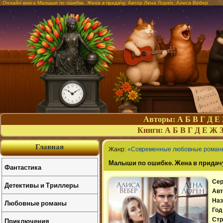
Онлайн книга Малыши по ошибке. Жена в придачу. Автор Лена Лорен, Алиса Вебер
Авторы:
А
Б
В
Г
Д
Е
Книги:
А
Б
В
Г
Д
Е
Ж
Главная
Жанр:
«Современные любовные роман
Малыши по ошибке. Жена в придач
Фантастика
Сер
Детективы и Триллеры
Авт
Наз
Любовные романы
Год
Приключения
Стр