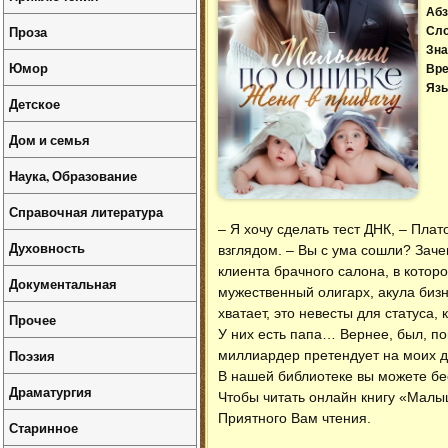
Абз
Проза
Сл
Зна
Юмор
Вре
Язы
Детское
Дом и семья
Наука, Образование
Справочная литература
– Я хочу сделать тест ДНК, – Пла
Духовность
взглядом. – Вы с ума сошли? Зач
клиента брачного салона, в которо
Документальная
мужественный олигарх, акула бизн
хватает, это невесты для статуса,
Прочее
У них есть папа… Вернее, был, пок
Поэзия
миллиардер претендует на моих 
В нашей библиотеке вы можете б
Драматургия
Чтобы читать онлайн книгу «Малы
Приятного Вам чтения.
Старинное