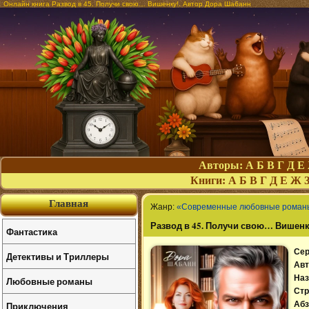
Онлайн книга Развод в 45. Получи свою… Вишенку!. Автор Дора Шабанн
Авторы:
А
Б
В
Г
Д
Е
Книги:
А
Б
В
Г
Д
Е
Ж
Главная
Жанр:
«Современные любовные роман
Развод в 45. Получи свою… Вишенк
Фантастика
Сер
Детективы и Триллеры
Авт
Наз
Любовные романы
Стр
Приключения
Абз