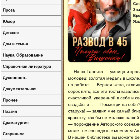
Сл
Проза
Зна
Вре
Юмор
Язы
Детское
Дом и семья
Наука, Образование
Справочная литература
— Наша Танечка — умница и краса
Духовность
молодец: золотая медаль в школе
на работе. — Верная жена, отличн
Документальная
сорок пять, все эти тосты казали
счастливой, уверенной в себе и с
Прочее
свадьбы и… — Посмотри на себя? 
Поэзия
старуха! — заявил мне самый близ
красотку, как бы не моложе нашей
Драматургия
— порождение Авторского сознани
может не совпадать с мнением Авт
Старинное
В нашей библиотеке вы можете б