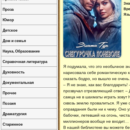
Зна
Проза
Вре
Язы
Юмор
Детское
Дом и семья
Наука, Образование
Справочная литература
Я подумала, что это необычное зн
Духовность
нарисовала себе романтическую ка
сказать бодро, но вышло не очень
Документальная
– Я не знаю, как вас благодарить!
прозвучал отрезвляющий ответ. – 
Прочее
самца не в шахматы играть зовут Н
Поэзия
сквозь землю провалиться. Я уже 
оправдания были ни к чему. Оно у
Драматургия
бабочки, летевшей на огонь, чист
миллионеров вообще не входит....
Старинное
В нашей библиотеке вы можете б