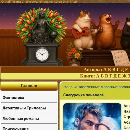
Онлайн книга Снегурочка поневоле. Автор Злата Тур
Авторы:
А
Б
В
Г
Д
Е
Книги:
А
Б
В
Г
Д
Е
Ж
Главная
Жанр:
«Современные любовные роман
Снегурочка поневоле
Фантастика
Авт
Детективы и Триллеры
Наз
Стр
Любовные романы
Абз
Приключения
Сл