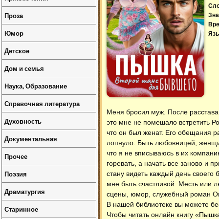
Сл
Проза
Зна
Вре
Юмор
Язы
Детское
Дом и семья
Наука, Образование
Справочная литература
Меня бросил муж. После расставан
Духовность
это мне не помешало встретить Ро
что он был женат. Его обещания р
Документальная
лопнуло. Быть любовницей, женщи
что я не вписываюсь в их компани
Прочее
горевать, а начать все заново и 
Поэзия
стану видеть каждый день своего 
мне быть счастливой. Месть или л
Драматургия
сцены, юмор, служебный роман О
В нашей библиотеке вы можете б
Старинное
Чтобы читать онлайн книгу «Пышк