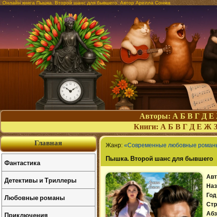
Онлайн книга Пышка. Второй шанс для бывшего. Автор Арелла Сонма
Авторы:
А
Б
В
Г
Д
Е
Книги:
А
Б
В
Г
Д
Е
Ж
Главная
Жанр:
«Современные любовные роман
Пышка. Второй шанс для бывшего
Фантастика
Авт
Детективы и Триллеры
Наз
Год
Любовные романы
Стр
Приключения
Абз