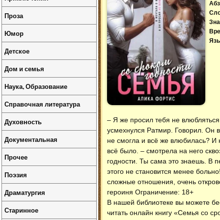
Абз
Сл
Проза
Зна
Вре
Юмор
Язы
Детское
Дом и семья
Наука, Образование
Справочная литература
– Я же просил тебя не влюбляться.
Духовность
усмехнулся Ратмир. Говорил. Он в
Документальная
не смогла и всё же влюбилась? И 
всё было. – смотрела на него скв
Прочее
годности. Ты сама это знаешь. В 
этого не становится менее больно!
Поэзия
сложные отношения, очень откров
Драматургия
героиня Ограничение: 18+
В нашей библиотеке вы можете б
Старинное
читать онлайн книгу «Семья со ср