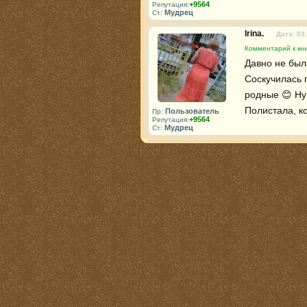
+9564
Репутация:
Мудрец
Ст:
Irina.
Дата: 03
Комментарий к кни
Давно не был
Соскучилась 
родные 😊 Ну а
Полистала, к
Пользователь
Пр:
+9564
Репутация:
Мудрец
Ст: