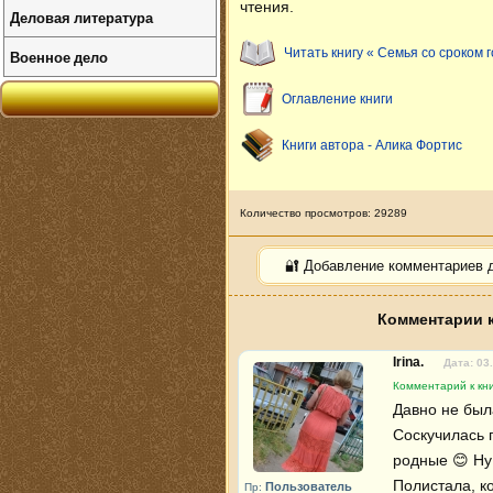
чтения.
Деловая литература
Читать книгу « Семья со сроком 
Военное дело
Оглавление книги
Книги автора - Алика Фортис
Количество просмотров: 29289
🔐 Добавление комментариев 
Комментарии к
Irina.
Дата: 03
Комментарий к кни
Давно не был
Соскучилась 
родные 😊 Ну а
Полистала, к
Пользователь
Пр: