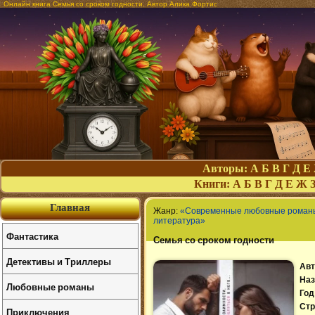
Онлайн книга Семья со сроком годности. Автор Алика Фортис
Авторы:
А
Б
В
Г
Д
Е
Книги:
А
Б
В
Г
Д
Е
Ж
Главная
Жанр:
«Современные любовные роман
литература»
Фантастика
Семья со сроком годности
Детективы и Триллеры
Авт
Наз
Любовные романы
Год
Стр
Приключения