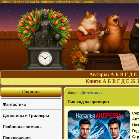
Онлайн книга Пин-код на приворот. Автор Наталья Андреева
Авторы:
А
Б
В
Г
Д
Е
Книги:
А
Б
В
Г
Д
Е
Ж
Главная
Жанр:
«Детективы»
Пин-код на приворот
Фантастика
Сер
Детективы и Триллеры
Авт
Наз
Любовные романы
Год
Приключения
Стр