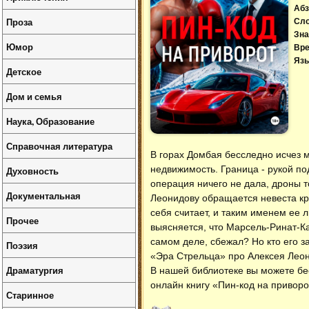
Абз
Проза
Сл
Зна
Юмор
Вре
Язы
Детское
Дом и семья
Наука, Образование
Справочная литература
В горах Домбая бесследно исчез 
недвижимость. Граница - рукой п
Духовность
операция ничего не дала, дроны т
Документальная
Леонидову обращается невеста кр
себя считает, и таким именем ее 
Прочее
выясняется, что Марсель-Ринат-
самом деле, сбежал? Но кто его за
Поэзия
«Эра Стрельца» про Алексея Лео
Драматургия
В нашей библиотеке вы можете б
онлайн книгу «Пин-код на приворо
Старинное