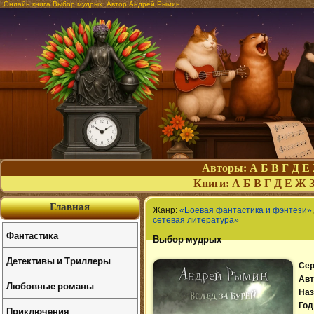
Онлайн книга Выбор мудрых. Автор Андрей Рымин
Авторы:
А
Б
В
Г
Д
Е
Книги:
А
Б
В
Г
Д
Е
Ж
Главная
Жанр:
«Боевая фантастика и фэнтези»
сетевая литература»
Фантастика
Выбор мудрых
Детективы и Триллеры
Сер
Авт
Любовные романы
Наз
Год
Приключения