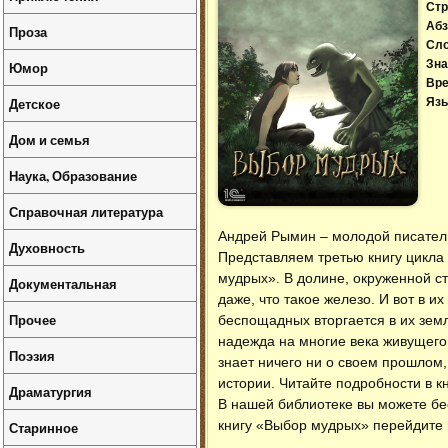
Стр
Абз
Проза
Сл
Зна
Юмор
Вре
Детское
Язы
Дом и семья
Наука, Образование
Справочная литература
Андрей Рымин – молодой писатель
Духовность
Представляем третью книгу цикла
мудрых». В долине, окруженной с
Документальная
даже, что такое железо. И вот в и
Прочее
беспощадных вторгается в их земл
надежда на многие века живущего
Поэзия
знает ничего ни о своем прошлом
истории. Читайте подробности в кн
Драматургия
В нашей библиотеке вы можете б
книгу «Выбор мудрых» перейдите 
Старинное