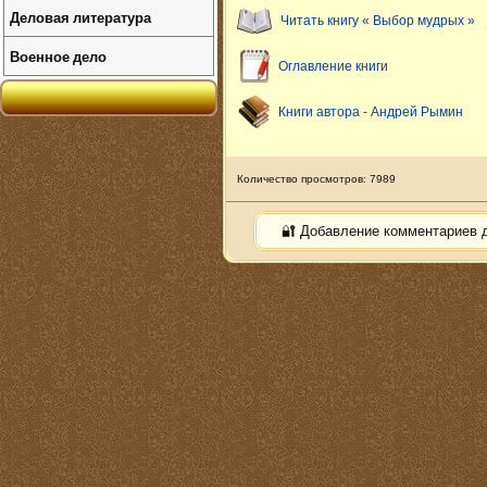
Деловая литература
Читать книгу « Выбор мудрых »
Военное дело
Оглавление книги
Книги автора - Андрей Рымин
Количество просмотров: 7989
🔐 Добавление комментариев 