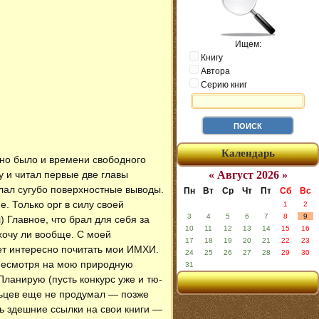
Ищем:
Книгу
Автора
Серию книг
Календарь
но было и времени свободного
у и читал первые две главы
« Август 2026 »
елал сугубо поверхностные выводы.
Пн
Вт
Ср
Чт
Пт
Сб
Вс
. Только орг в силу своей
1
2
3
4
5
6
7
8
9
 Главное, что брал для себя за
10
11
12
13
14
15
16
 хочу ли вообще. С моей
17
18
19
20
21
22
23
ет интересно почитать мои ИМХИ.
24
25
26
27
28
29
30
 Несмотря на мою природную
31
ланирую (пусть конкурс уже и тю-
льцев еще не продумал — позже
ть здешние ссылки на свои книги —