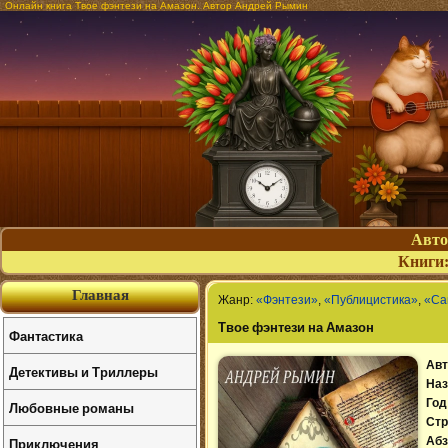
Онлайн книга Твое фэнтези на Амазон. Автор Андрей Рымин
Авт
Книги
Главная
Жанр:
«Фэнтези»
,
«Публицистика»
,
«Са
Твое фэнтези на Амазон
Фантастика
Авт
Детективы и Триллеры
Наз
Год
Любовные романы
Стр
Приключения
Абз