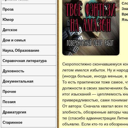
Сл
Проза
Зна
Вре
Юмор
Язы
Детское
Дом и семья
Наука, Образование
Справочная литература
Скоропостижно скончавшемуся кон
летом имелся избыток. Ну и народ
Духовность
(иногда больше, иногда меньше, в
Документальная
То есть практически тоже самое, 
должности в своих заключениях бы
Прочее
итог изысканий — цепляемость кни
привередливостью, сами понимает
Поэзия
От автора: Сначала хватал всех 
Драматургия
злобность, обозренные авторы чащ
тю (спасибо администрации Литне
Старинное
объявлю. Если кто-то из обозренны