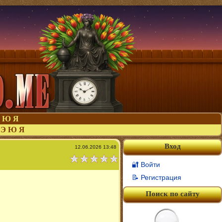
Ю
Я
Э
Ю
Я
Вход
12.06.2026 13:48
🔐 Войти
📝 Регистрация
Поиск по сайту