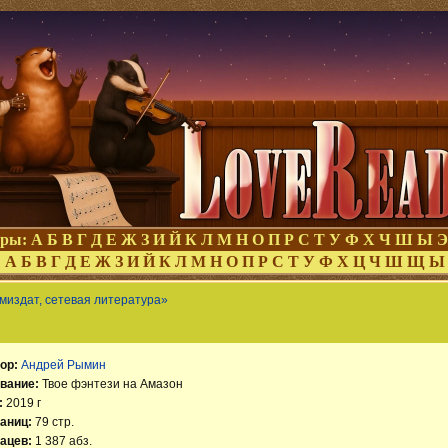
оры:
А
Б
В
Г
Д
Е
Ж
З
И
Й
К
Л
М
Н
О
П
Р
С
Т
У
Ф
Х
Ч
Ш
Ы
Э
:
А
Б
В
Г
Д
Е
Ж
З
И
Й
К
Л
М
Н
О
П
Р
С
Т
У
Ф
Х
Ц
Ч
Ш
Щ
Ы
миздат, сетевая литература»
ор:
Андрей Рымин
вание:
Твое фэнтези на Амазон
:
2019 г
аниц:
79 стр.
ацев:
1 387 абз.