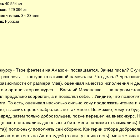
ов:
40 554 сл.
ков:
229 396 зн.
мя чтения:
3 ч 23 мин
к:
Русский
курсу «Твое фэнтези на Амазон» посвящается. Зачем писал? Скуч
 развлечь — конкурс-то затяжной намечался. Что делал? Брал книг
 зависимости от размера глав), оценивал качество исполнения и д
что и организатор конкурса — Василий Маханенко — на первом этапе
л предельно корректен, а я позволял себе… Увидите, что позволял)
ги. То есть, оценивал насколько сильно хочу продолжать чтение и
е, высоких оценок набралось не так много. Возможно, кому-то буд
подряд, затем только добровольцев, позже перешел на внеконкурс.
е всего оставались довольны и бить меня палками отказывались) П
та)) потихоньку пополнять сей сборник. Критерии отбора доброво
х авторов есть на Автор тудей (а они тут точно есть), можете кида