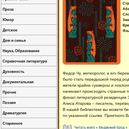
Стр
Проза
Абз
Сл
Юмор
Зна
Вре
Детское
Язы
Дом и семья
Наука, Образование
Справочная литература
Духовность
Федор Чу, метеоролог, и его бер
было стать передышкой перед род
Документальная
жители крайне суеверны и покло
начинают происходить странные 
Прочее
финал литературной резиденции 
Поэзия
Алиса Атарова – писатель, перево
В нашей библиотеке вы можете б
Драматургия
по указанной ссылке. Приятного В
Старинное
Читать книгу « Медвежий брод »