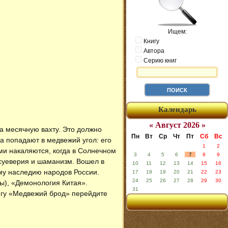
Ищем:
Книгу
Автора
Серию книг
Календарь
« Август 2026 »
а месячную вахту. Это должно
Пн
Вт
Ср
Чт
Пт
Сб
Вс
а попадают в медвежий угол: его
1
2
и накаляются, когда в Солнечном
3
4
5
6
7
8
9
суеверия и шаманизм. Вошел в
10
11
12
13
14
15
16
у наследию народов России.
17
18
19
20
21
22
23
24
25
26
27
28
29
30
Сы), «Демонология Китая».
31
нигу «Медвежий брод» перейдите