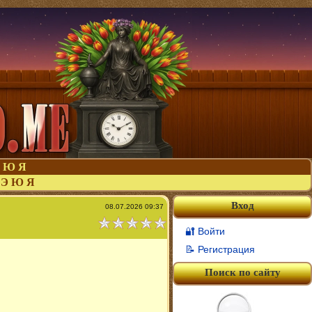
Ю
Я
Э
Ю
Я
Вход
08.07.2026 09:37
🔐 Войти
📝 Регистрация
Поиск по сайту