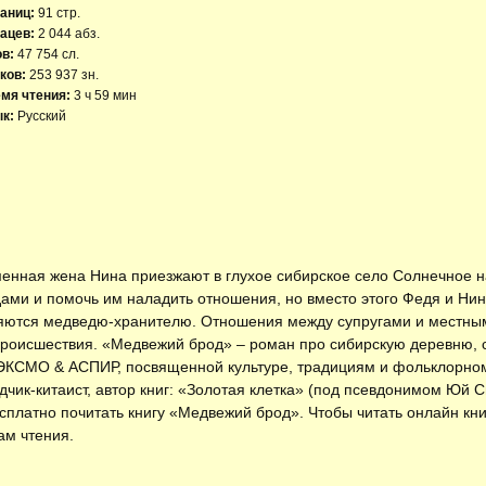
аниц:
91 стр.
ацев:
2 044 абз.
ов:
47 754 сл.
ков:
253 937 зн.
мя чтения:
3 ч 59 мин
к:
Русский
еменная жена Нина приезжают в глухое сибирское село Солнечное н
ами и помочь им наладить отношения, но вместо этого Федя и Нин
няются медведю-хранителю. Отношения между супругами и местным
происшествия. «Медвежий брод» – роман про сибирскую деревню, 
ЭКСМО & АСПИР, посвященной культуре, традициям и фольклорном
дчик-китаист, автор книг: «Золотая клетка» (под псевдонимом Юй 
есплатно
почитать книгу «Медвежий брод»
. Чтобы читать онлайн к
ам чтения.