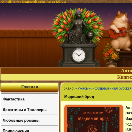
Онлайн книга Медвежий брод. Автор Юй Сы
Авт
Книги
Главная
Жанр:
«Ужасы»
,
«Современная русская
Медвежий брод
Фантастика
Авт
Детективы и Триллеры
Наз
Изд
Любовные романы
Год
Приключения
ISB