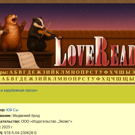
оры:
А
Б
В
Г
Д
Е
Ж
З
И
Й
К
Л
М
Н
О
П
Р
С
Т
У
Ф
Х
Ч
Ш
Ы
Э
:
А
Б
В
Г
Д
Е
Ж
З
И
Й
К
Л
М
Н
О
П
Р
С
Т
У
Ф
Х
Ц
Ч
Ш
Щ
Ы
 и зарубежная проза»
ор:
Юй Сы
вание:
Медвежий брод
ательство:
ООО «Издательство „Эксмо“»
:
2025 г
N:
978-5-04-230628-0