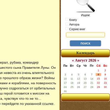
Ищем:
Книгу
Автора
Серию книг
Календарь
« Август 2026 »
ерал, рубака, командир
Пн
Вт
Ср
Чт
Пт
Сб
Вс
 шестого сына Правителя Луны. Он
1
2
ая невеста из очень влиятельного
3
4
5
6
7
8
9
го прошлого образа жизни? Войны
10
11
12
13
14
15
16
мами и кораблями, на поверхность
17
18
19
20
21
22
23
24
25
26
27
28
29
30
вучно содрогаться от орбитальных
31
ш герой готовится к миссии на
, чувствуя что-то не то…
» перейдите по указанной ссылке.