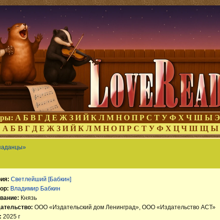
оры:
А
Б
В
Г
Д
Е
Ж
З
И
Й
К
Л
М
Н
О
П
Р
С
Т
У
Ф
Х
Ч
Ш
Ы
Э
:
А
Б
В
Г
Д
Е
Ж
З
И
Й
К
Л
М
Н
О
П
Р
С
Т
У
Ф
Х
Ц
Ч
Ш
Щ
Ы
паданцы»
ия:
Светлейший [Бабкин]
ор:
Владимир Бабкин
вание:
Князь
ательство:
ООО «Издательский дом Ленинград», ООО «Издательство АСТ»
:
2025 г