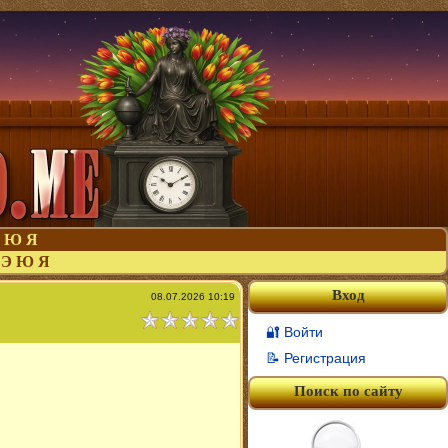
Ю
Я
Э
Ю
Я
Вход
08.07.2026 10:19
🔐 Войти
📝 Регистрация
Поиск по сайту