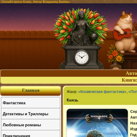
Онлайн книга Князь. Автор Владимир Бабкин
Авт
Книги
Главная
Жанр:
«Космическая фантастика»
,
«По
Князь
Фантастика
Сер
Детективы и Триллеры
Авт
Наз
Любовные романы
Изд
Приключения
Год