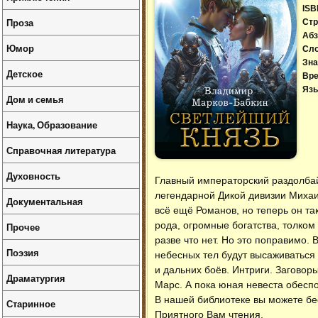
ISB
Проза
Стр
Абз
Юмор
Сл
Зна
Детское
Вре
Язы
Дом и семья
Наука, Образование
Справочная литература
Духовность
Главный императорский раздолбай 
легендарной Дикой дивизии Михаи
Документальная
всё ещё Романов, но теперь он так
рода, огромные богатства, толко
Прочее
разве что нет. Но это поправимо.
Поэзия
небесных тел будут высаживаться 
и дальних боёв. Интриги. Заговор
Драматургия
Марс. А пока юная невеста обеспо
В нашей библиотеке вы можете б
Старинное
Приятного Вам чтения.