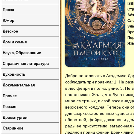
ISB
Проза
Стр
Абз
Юмор
Сл
Зна
Детское
Вре
Пер
Дом и семья
Язы
Наука, Образование
Справочная литература
Духовность
Добро пожаловать в Академию Дар
соблюдать три правила: 1. Не разг
Документальная
в лес фейри в полнолуние. 3. Не 
наставников. Жаль, что Луна ник
Прочее
мира смертных, в свой восемнадца
Поэзия
верховного колдуна. Теперь она 
для сверхъестественных существ в
Драматургия
оборотней, фейри, драконов и дем
рады ее присутствию: загадочная
Старинное
ледяной принц фейри Дрейк явно 