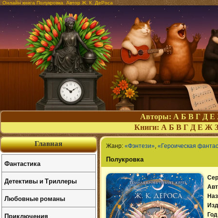
Онлайн книга Полукровка. Автор Ж. К. ДеРоса
Авторы:
А
Б
В
Г
Д
Е
Книги:
А
Б
В
Г
Д
Е
Ж
Главная
Жанр:
«Фэнтези»
,
«Героическая фантас
Полукровка
Фантастика
Сер
Детективы и Триллеры
Авт
Наз
Любовные романы
Изд
Приключения
Год