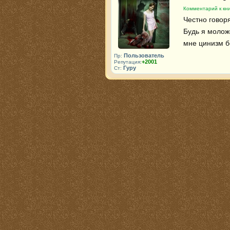
Комментарий к кни
Честно говор
Будь я молож
мне цинизм б
Пользователь
Пр:
+2001
Репутация:
Гуру
Ст: