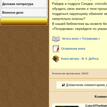
Деловая литература
Райдер и подруга Синдер, способ
обуздать свою магию и тени прошл
Военное дело
поддаться чарующему обаянию заг
смертельно опасны?
В нашей библиотеке вы можете б
«Полукровка» перейдите по указа
Читать книгу « Полукровка »
Оглавление книги
Книги автора - Ж. К. ДеРоса
Количество просмотров: 18423
🔐 Добавление комментариев 
Коммен
ColorOfTheNig