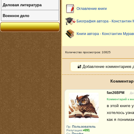
Деловая литература
Оглавление книги
Военное дело
Биография автора - Константин 
Книги автора - Константин Мурав
Количество просмотров: 10825
🔐 Добавление комментариев 
Комментари
fae26BPM
Да
Комментарий к кн
в этой книге 
хотелось узна
как я понима
Пользователь
Пр:
+691
Репутация:
Профи
Ст: