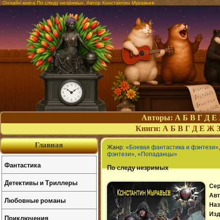
Онлайн книга По следу незримых. Автор Константин Муравьев
Авторы:
А
Б
В
Г
Д
Е
Книги:
А
Б
В
Г
Д
Е
Ж
Главная
Жанр:
«Боевая фантастика и фэнтези»
фэнтези»
,
«Попаданцы»
Фантастика
По следу незримых
Детективы и Триллеры
Сер
Авт
Любовные романы
Наз
Изд
Приключения