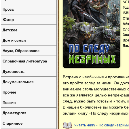
АС
Год
Проза
ISB
Стр
Юмор
Абз
Детское
Сл
Зна
Дом и семья
Вре
Язы
Наука, Образование
Справочная литература
Духовность
Встреча с необычными противникам
Документальная
его пройти вслед за ними. Он дол
внимание столь могущественных си
Прочее
все же является целью непрекращ
след, нужно быть готовым к тому, 
Поэзия
В нашей библиотеке вы можете б
Драматургия
онлайн книгу «По следу незримых
Старинное
Читать книгу « По следу незримы