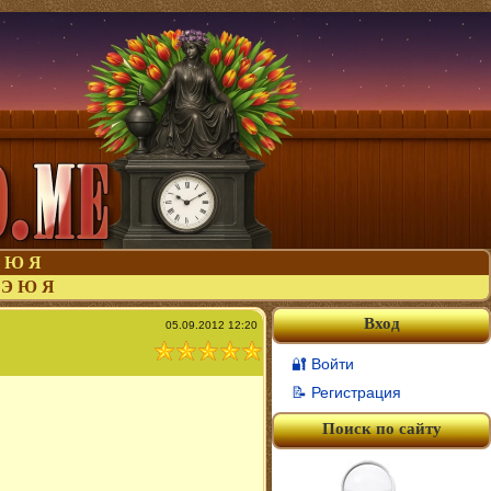
Ю
Я
Э
Ю
Я
Вход
05.09.2012 12:20
🔐 Войти
📝 Регистрация
Поиск по сайту