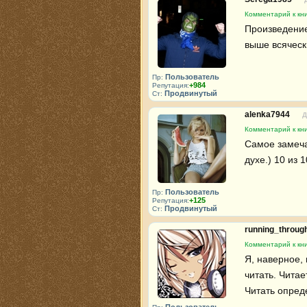
Комментарий к кн
Произведение
выше всяческ
Пользователь
Пр:
+984
Репутация:
Продвинутый
Ст:
alenka7944
Д
Комментарий к кн
Самое замеча
духе.) 10 из 1
Пользователь
Пр:
+125
Репутация:
Продвинутый
Ст:
running_throu
Комментарий к кн
Я, наверное, 
читать. Читае
Читать опред