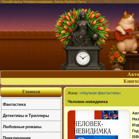
Онлайн книга Человек-невидимка. Автор Герберт Уэллс
Авт
Книги
Главная
Жанр:
«Научная фантастика»
Человек-невидимка
Фантастика
Авт
Детективы и Триллеры
Наз
Изд
Любовные романы
Год
Приключения
ISB