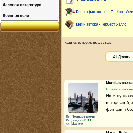
Деловая литература
Биография автора - Герберт Уэл
Военное дело
Книги автора - Герберт Уэллс
Количество просмотров: 522132
🔐 Добавл
Maro.Loves.re
Комментарий к кн
Не могу сказа
интересной, з
фэнтези я без
Пользователь
Пр:
+1533
Репутация:
Мастер
Ст:
Marisa-Belle