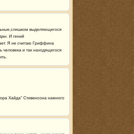
альные,слишком выделяющегося 
ан. И гений 
ает. Я не считаю Гриффина 
ь человека и так находящегося 
ить.
ора Хайда" Стивенсона намного 