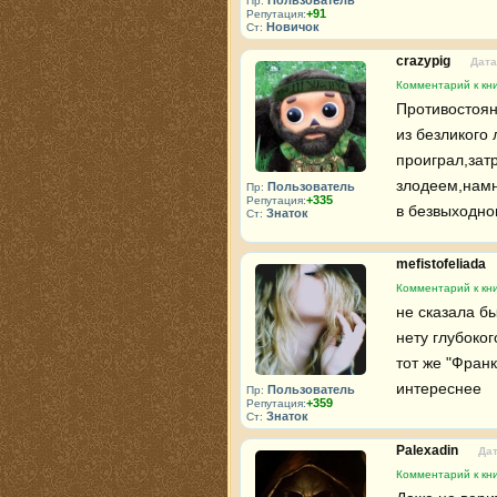
Пользователь
Пр:
+91
Репутация:
Новичок
Ст:
crazypig
Дата
Комментарий к кн
Противостоян
из безликого
проиграл,зат
злодеем,намн
Пользователь
Пр:
+335
Репутация:
в безвыходно
Знаток
Ст:
mefistofeliada
Комментарий к кн
не сказала б
нету глубоко
тот же "Фран
интереснее
Пользователь
Пр:
+359
Репутация:
Знаток
Ст:
Palexadin
Дат
Комментарий к кн