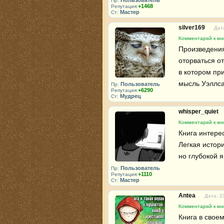
Пользователь
Пр:
+1468
Репутация:
Мастер
Ст:
silver169
Дат
Комментарий к кн
Произведения
оторваться от
в котором пр
мысль Уэллса
Пользователь
Пр:
+6290
Репутация:
Мудрец
Ст:
whisper_quiet
Комментарий к кн
Книга интерес
Легкая истори
но глубокой я
Пользователь
Пр:
+1110
Репутация:
Мастер
Ст:
Antea
Дата: 2
Комментарий к кн
Книга в свое