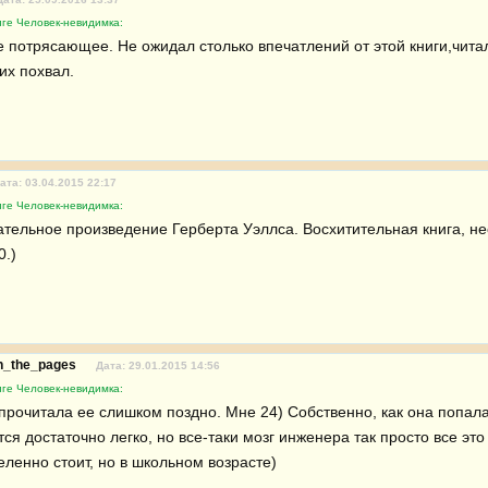
иге Человек-невидимка:
 потрясающее. Не ожидал столько впечатлений от этой книги,чита
их похвал.
ата: 03.04.2015 22:17
иге Человек-невидимка:
тельное произведение Герберта Уэллса. Восхитительная книга, нео
0.)
gh_the_pages
Дата: 29.01.2015 14:56
иге Человек-невидимка:
прочитала ее слишком поздно. Мне 24) Собственно, как она попала м
тся достаточно легко, но все-таки мозг инженера так просто все это 
еленно стоит, но в школьном возрасте)