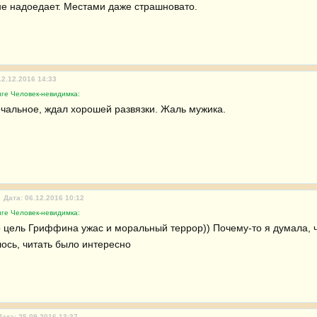
е надоедает. Местами даже страшновато.
12.12.2016 14:33
иге Человек-невидимка:
чальное, ждал хорошей развязки. Жаль мужика.
Дата: 06.12.2016 10:12
иге Человек-невидимка:
о цель Гриффина ужас и моральный террор)) Почему-то я думала, чт
ось, читать было интересно
Дата: 25.09.2016 13:37