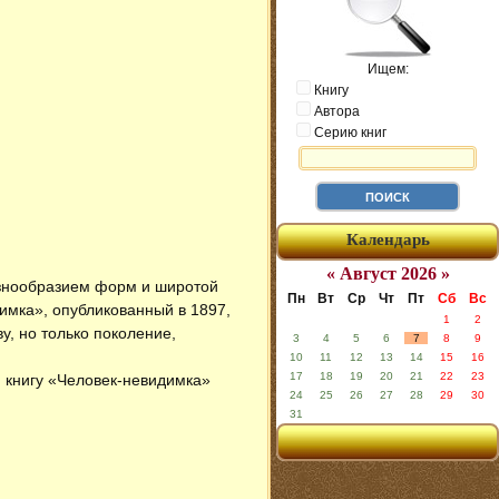
Ищем:
Книгу
Автора
Серию книг
Календарь
« Август 2026 »
азнообразием форм и широтой
Пн
Вт
Ср
Чт
Пт
Сб
Вс
имка», опубликованный в 1897,
1
2
у, но только поколение,
3
4
5
6
7
8
9
10
11
12
13
14
15
16
17
18
19
20
21
22
23
н книгу «Человек-невидимка»
24
25
26
27
28
29
30
31