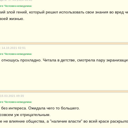
иге Человек-невидимка:
й злой гений, который решил использовать свои знания во вред чел
воей жизнью.
: 14.10.2021 02:51
иге Человек-невидимка:
я отношусь прохладно. Читала в детстве, смотрела пару экранизаций
 15.03.2021 09:35
иге Человек-невидимка:
без интереса. Ожидала чего то большего.

 совсем уж отрицательным.

е не влияние общества, а "наличие власти" во всей красе раскрыло