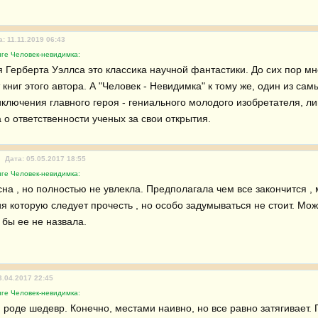
а: 11.11.2019 06:43
иге Человек-невидимка:
 Герберта Уэллса это классика научной фантастики. До сих пор мн
 книг этого автора. А "Человек - Невидимка" к тому же, один из са
иключения главного героя - гениального молодого изобретателя, л
 о ответственности ученых за свои открытия.
Дата: 05.05.2017 18:55
иге Человек-невидимка:
на , но полностью не увлекла. Предполагала чем все закончится , м
я которую следует прочесть , но особо задумываться не стоит. Мож
 бы ее не назвала.
3.04.2017 22:45
иге Человек-невидимка:
м роде шедевр. Конечно, местами наивно, но все равно затягивает.