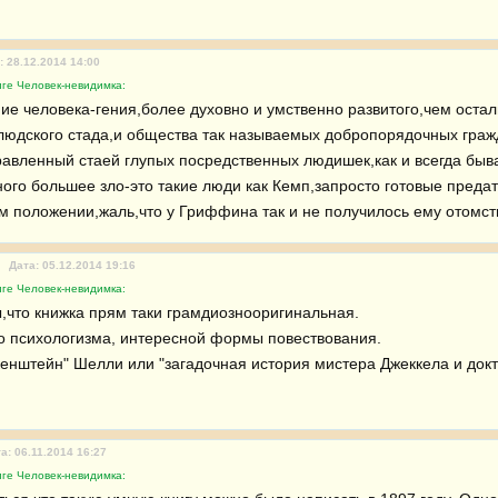
: 28.12.2014 14:00
иге Человек-невидимка:
ие человека-гения,более духовно и умственно развитого,чем ост
 людского стада,и общества так называемых добропорядочных гражд
равленный стаей глупых посредственных людишек,как и всегда быв
ого большее зло-это такие люди как Кемп,запросто готовые предат
м положении,жаль,что у Гриффина так и не получилось ему отомст
Дата: 05.12.2014 19:16
иге Человек-невидимка:
ы,что книжка прям таки грамдиознооригинальная.

го психологизма, интересной формы повествования.

кенштейн" Шелли или "загадочная история мистера Джеккела и докт
а: 06.11.2014 16:27
иге Человек-невидимка: