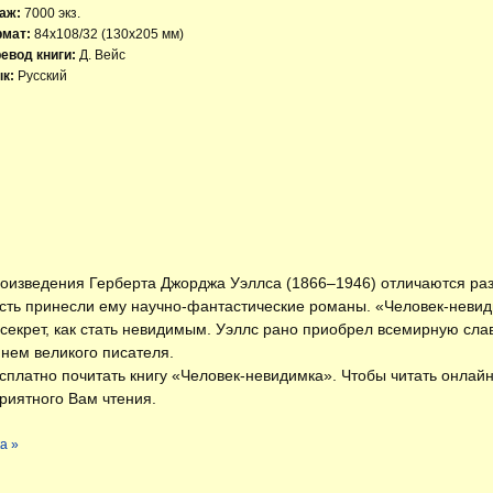
аж:
7000 экз.
рмат:
84x108/32 (130х205 мм)
евод книги:
Д. Вейс
к:
Русский
оизведения Герберта Джорджа Уэллса (1866–1946) отличаются р
ть принесли ему научно-фантастические романы. «Человек-невид
секрет, как стать невидимым. Уэллс рано приобрел всемирную слав
нем великого писателя.
есплатно
почитать книгу «Человек-невидимка»
. Чтобы читать онлай
риятного Вам чтения.
а »