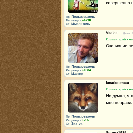
совершенно н
Пользователь
Пр:
+4730
Репутация:
Мыслитель
Ст:
Vitales
Дата: 
Комментарий к кн
Окончание пе
Пользователь
Пр:
+1084
Репутация:
Мастер
Ст:
lunatictomcat
Комментарий к кн
Не думал, чт
мне понравил
Пользователь
Пр:
+266
Репутация:
Знаток
Ст:
Serega1985