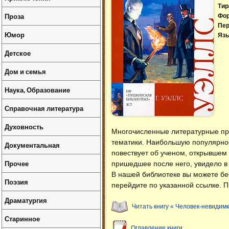
Тир
Проза
Фо
Пер
Юмор
Язы
Детское
Дом и семья
Наука, Образование
Справочная литература
Духовность
Многочисленные литературные пр
тематики. Наибольшую популярнос
Документальная
повествует об ученом, открывшем 
Прочее
пришедшее после него, увидело в 
В нашей библиотеке вы можете б
Поэзия
перейдите по указанной ссылке. П
Драматургия
Читать книгу « Человек-невидимк
Старинное
Оглавление книги