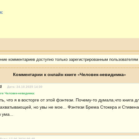
лс
ение комментариев доступно только зарегистрированным пользователям
Комментарии к онлайн книге «Человек-невидимка»
ad
Дата: 24.10.2025 14:30
иге Человек-невидимка:
ть, что я в восторге от этой фэнтези. Почему-то думала,что книга д
ахватывающей, но увы не мое... Фэнтези Брема Стокера и Стивена К
 ума...
Дата: 17.06.2024 06:45