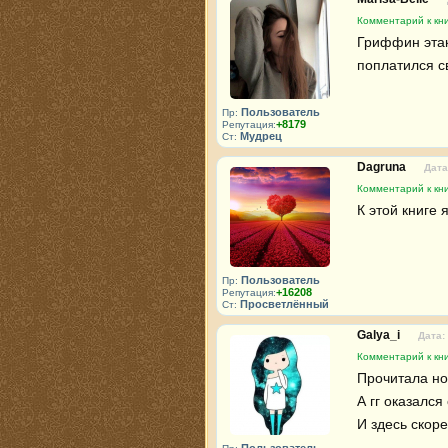
Комментарий к кн
Гриффин этаки
поплатился с
Пользователь
Пр:
+8179
Репутация:
Мудрец
Ст:
Dagruna
Дата
Комментарий к кн
К этой книге 
Пользователь
Пр:
+16208
Репутация:
Просветлённый
Ст:
Galya_i
Дата:
Комментарий к кн
Прочитала но 
А гг оказался
И здесь скоре