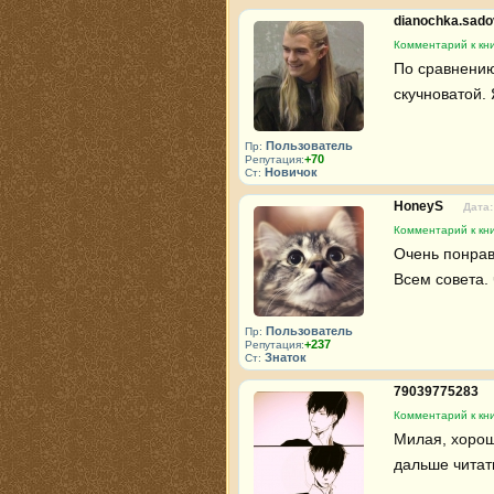
dianochka.sad
Комментарий к кни
По сравнению
скучноватой.
Пользователь
Пр:
+70
Репутация:
Новичок
Ст:
HoneyS
Дата:
Комментарий к кни
Очень понрави
Всем совета. 
Пользователь
Пр:
+237
Репутация:
Знаток
Ст:
79039775283
Комментарий к кни
Милая, хороша
дальше читат