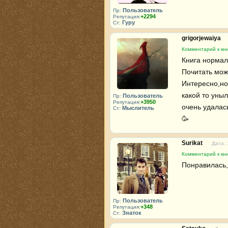
Пользователь
Пр:
+2294
Репутация:
Гуру
Ст:
grigorjewaiya
Комментарий к кни
Книга нормаль
Почитать можн
Интересно,но
какой то уныл
Пользователь
Пр:
+3950
Репутация:
очень удалась
Мыслитель
Ст:
🥳 
Surikat
Дата: 
Комментарий к кни
Понравилась,к
Пользователь
Пр:
+348
Репутация:
Знаток
Ст: