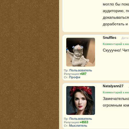
могло бы пока
аудиторию, по
докапываться
доработать и
Snuffles
Дата:
Комментарий к кни
Скууучно! Чи
Пользователь
Пр:
+687
Репутация:
Профи
Ст:
Natalyann27
Комментарий к кни
Замечательная
огромным юмо
Пользователь
Пр:
+4553
Репутация:
Мыслитель
Ст: