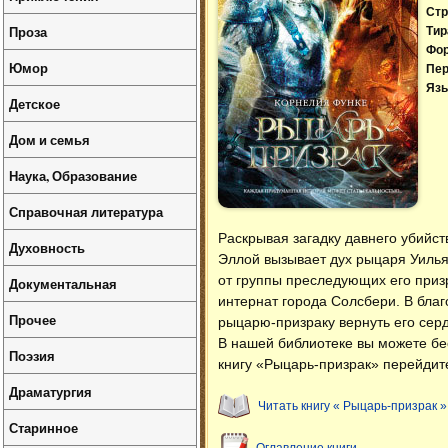
Стр
Проза
Тир
Фо
Юмор
Пер
Язы
Детское
Дом и семья
Наука, Образование
Справочная литература
Раскрывая загадку давнего убийс
Духовность
Эллой вызывает дух рыцаря Уилья
от группы преследующих его призр
Документальная
интернат города Солсбери. В благ
Прочее
рыцарю-призраку вернуть его серд
В нашей библиотеке вы можете б
Поэзия
книгу «Рыцарь-призрак» перейдите
Драматургия
Читать книгу « Рыцарь-призрак »
Старинное