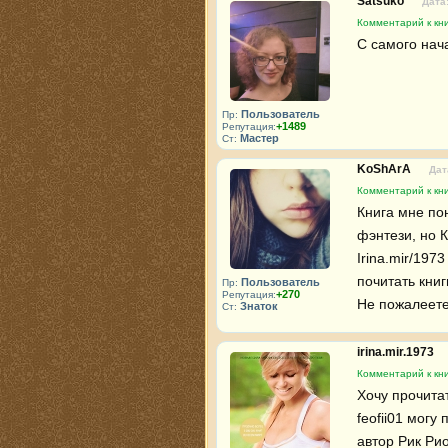
Satsuko
Дата:
Комментарий к кни
С самого нача
Пользователь
Пр:
+1489
Репутация:
Мастер
Ст:
KoShArA
Дат
Комментарий к кни
Книга мне пон
фэнтези, но 
Irina.mir/197
почитать книг
Пользователь
Пр:
+270
Репутация:
Не пожалеете 
Знаток
Ст:
irina.mir.1973
Комментарий к кни
Хочу прочитат
feofii01 могу
автор Рик Ри