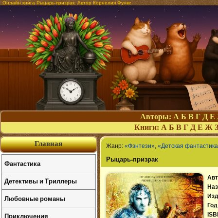
Онлайн книга Рыцарь-призрак. Автор Корнелия Функе
Авторы:
А
Б
В
Г
Д
Е
Книги:
А
Б
В
Г
Д
Е
Ж
Главная
Жанр:
«Фэнтези»
,
«Детская фантастик
Рыцарь-призрак
Фантастика
Авт
Детективы и Триллеры
Наз
Изд
Любовные романы
Год
Приключения
ISB