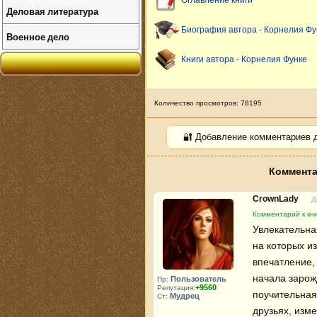
Оглавление книги
Деловая литература
Биография автора - Корнелия Фу
Военное дело
Книги автора - Корнелия Функе
Количество просмотров: 78195
🔐 Добавление комментариев 
Коммента
CrownLady
Д
Комментарий к кни
Увлекательна
на которых и
впечатление, 
начала зарожд
Пользователь
Пр:
+9560
Репутация:
поучительная:
Мудрец
Ст:
друзьях, изме