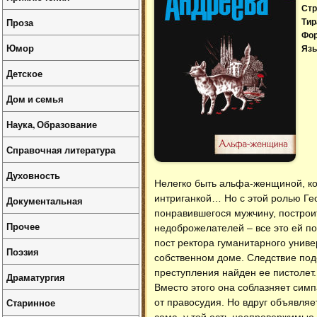
Стр
Проза
Тир
Фо
Юмор
Язы
Детское
Дом и семья
Наука, Образование
Справочная литература
Духовность
Нелегко быть альфа-женщиной, ко
интриганкой… Но с этой ролью Ге
Документальная
понравившегося мужчину, построит
Прочее
недоброжелателей – все это ей по
пост ректора гуманитарного унив
Поэзия
собственном доме. Следствие подо
преступления найден ее пистолет. 
Драматургия
Вместо этого она соблазняет сим
Старинное
от правосудия. Но вдруг объявляе