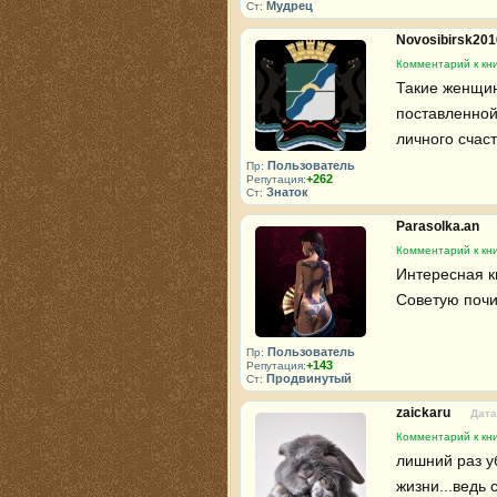
Мудрец
Ст:
Novosibirsk20
Комментарий к кн
Такие женщин
поставленной
личного счас
Пользователь
Пр:
+262
Репутация:
Знаток
Ст:
Parasolka.an
Комментарий к кн
Интересная к
Советую почит
Пользователь
Пр:
+143
Репутация:
Продвинутый
Ст:
zaickaru
Дата
Комментарий к кн
лишний раз у
жизни...ведь с