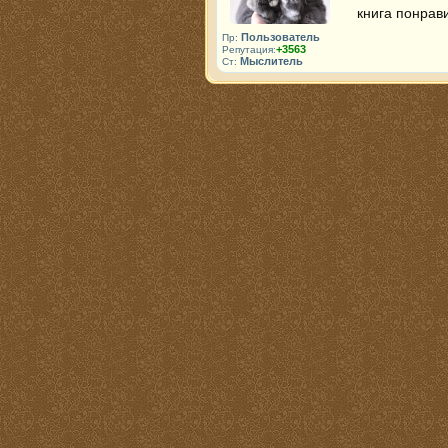
книга понрави
Пользователь
Пр:
+3563
Репутация:
Мыслитель
Ст: