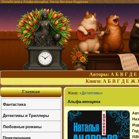
Онлайн книга Альфа-женщина. Автор Наталья Андреева
Авторы:
А
Б
В
Г
Д
Е
Книги:
А
Б
В
Г
Д
Е
Ж
Главная
Жанр:
«Детективы»
Альфа-женщина
Фантастика
Авт
Детективы и Триллеры
Наз
Изд
Любовные романы
Год
Приключения
ISB