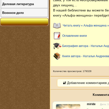
сама, у той есть неопровержимые 
Деловая литература
двух хищниц…
В нашей библиотеке вы можете б
Военное дело
книгу «Альфа-женщина» перейдите
Читать книгу « Альфа-женщина »
Оглавление книги
Биография автора - Наталья Ан
Книги автора - Наталья Андреев
Количество просмотров: 179328
🔐 Добавление комментариев 
Коммента
miride
Дата: 1