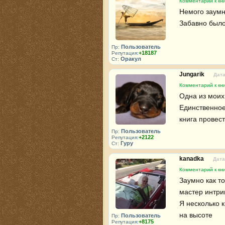
Комментарий к кн
Немого заумн
Забавно было
Пользователь
Пр:
+18187
Репутация:
Оракул
Ст:
Jungarik
Дата
Комментарий к кн
Одна из моих 
Единственное
книга провес
Пользователь
Пр:
+2122
Репутация:
Гуру
Ст:
kanadka
Дата
Комментарий к кн
Заумно как то
мастер интриг
Я несколько к
на высоте
Пользователь
Пр:
+8175
Репутация: