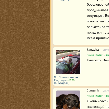
бессловесной
продумывает. 
отсутсвует. В
поняла,как то
впечатлила,т
придется по д
Всем приятно
kanadka
Дата
Комментарий к кни
Неплохо. Веч
Пользователь
Пр:
+8175
Репутация:
Мудрец
Ст:
Jungarik
Дата
Комментарий к кни
Очень классна
настоящий пс