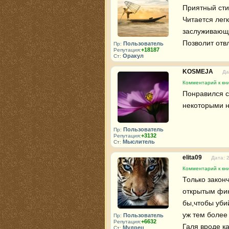
Приятный сти
Читается лег
заслуживающи
Позволит отв
Пользователь
Пр:
+18187
Репутация:
Оракул
Ст:
KOSMEJA
Да
Комментарий к кни
Понравился с
некоторыми н
Пользователь
Пр:
+3132
Репутация:
Мыслитель
Ст:
elita09
Дата: 
Комментарий к кни
Только законч
открытым фин
бы,чтобы уби
уж тем более
Пользователь
Пр:
+6632
Репутация:
Галя вроде ка
Мудрец
Ст: