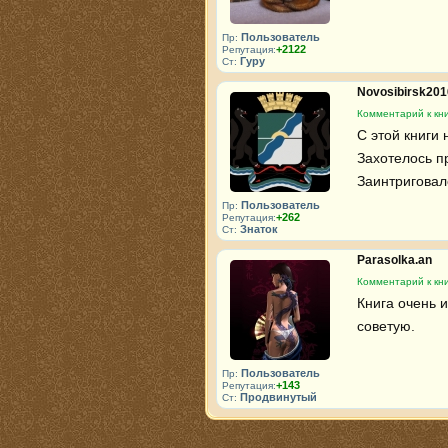
Пользователь
Пр:
+2122
Репутация:
Гуру
Ст:
Novosibirsk20
Комментарий к кни
С этой книги
Захотелось пр
Заинтриговал
Пользователь
Пр:
+262
Репутация:
Знаток
Ст:
Parasolka.an
Комментарий к кни
Книга очень 
советую.
Пользователь
Пр:
+143
Репутация:
Продвинутый
Ст: