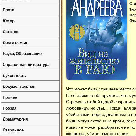
Стр
Проза
Тир
Фо
Юмор
Язы
Детское
Дом и семья
Наука, Образование
Справочная литература
Духовность
Документальная
Что может быть страшнее мести 
Галя Зайкина обнаружила, что му
Прочее
Стремясь любой ценой сохранить 
Поэзия
любовницу, но увы… Тогда Галя з
убийствами, переодеваниями и по
Драматургия
были могущественные враги, зака
никак не может разобраться не то
Старинное
женщина, убитая вместе с ним, —