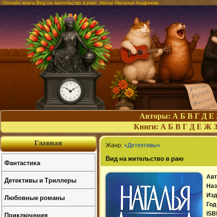
Онлайн книга Вид на жительство в раю. Автор Наталья Андреева
Авторы:
А
Б
В
Г
Д
Е
Книги:
А
Б
В
Г
Д
Е
Ж
Главная
Жанр:
«Детективы»
Вид на жительство в раю
Фантастика
Авт
Детективы и Триллеры
Наз
Изд
Любовные романы
Год
Приключения
ISB