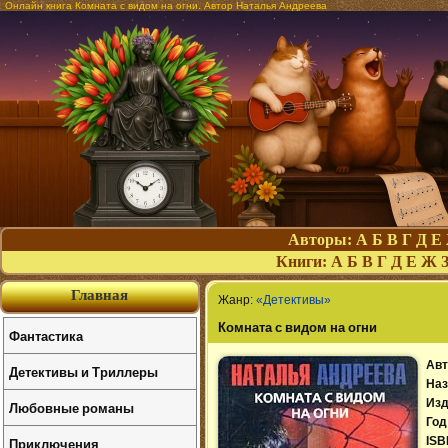
Онлайн книга Комната с видом на огни. Автор Наталья Андреева
Авторы:
А
Б
В
Г
Д
Е
Книги:
А
Б
В
Г
Д
Е
Ж
Главная
Жанр:
«Детективы»
Комната с видом на огни
Фантастика
Авт
Детективы и Триллеры
Наз
Изд
Любовные романы
Год
Приключения
ISB