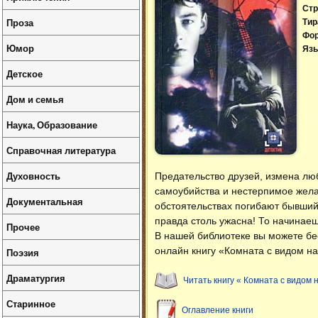
Стр
Проза
Тир
Фо
Юмор
Язы
Детское
Дом и семья
Наука, Образование
Справочная литература
Духовность
Предательство друзей, измена лю
самоубийства и нестерпимое желан
Документальная
обстоятельствах погибают бывший
правда столь ужасна! То начинаеш
Прочее
В нашей библиотеке вы можете б
онлайн книгу «Комната с видом на
Поэзия
Драматургия
Читать книгу « Комната с видом н
Старинное
Оглавление книги