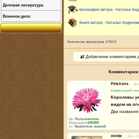
Деловая литература
Биография автора - Наталья Ан
Военное дело
Книги автора - Наталья Андреев
Количество просмотров: 175071
🔐 Добавление комментариев 
Комментарии 
PinkAstra
Дат
Комментарий к кни
Королевы ум
видом на огн
Два названия
Пользователь
Пр:
+100399
Репутация:
Хранитель знаний
Ст:
miride
Дата: 0