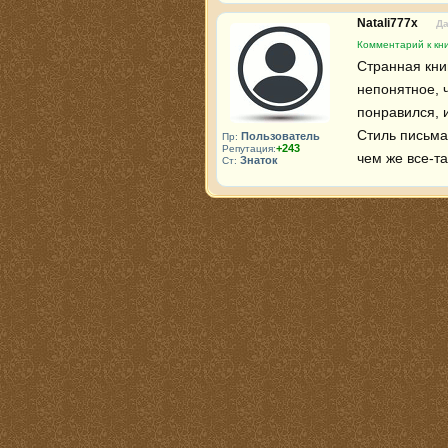
Natali777x
Да
Комментарий к кни
Странная кни
непонятное, 
понравился, и
Стиль письма 
Пользователь
Пр:
+243
Репутация:
чем же все-та
Знаток
Ст: