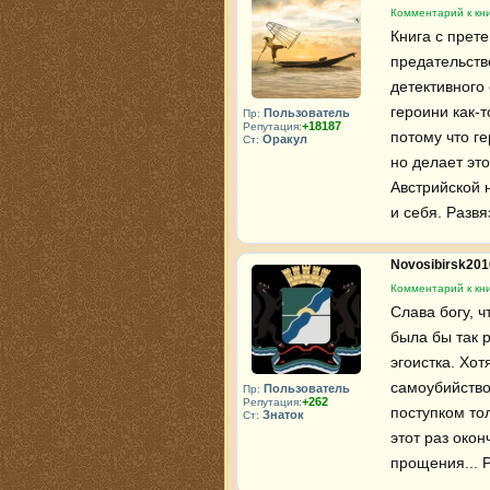
Комментарий к кни
Книга с прете
предательств
детективного 
героини как-
Пользователь
Пр:
+18187
Репутация:
потому что ге
Оракул
Ст:
но делает это
Австрийской н
и себя. Развя
Novosibirsk20
Комментарий к кни
Слава богу, ч
была бы так 
эгоистка. Хот
самоубийство
Пользователь
Пр:
+262
Репутация:
поступком то
Знаток
Ст:
этот раз око
прощения... 