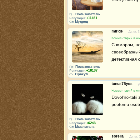
Пользователь
Пр:
+11451
Репутация:
Мудрец
Ст:
miride
Дата: 2
Комментарий к кн
С юмором, не
своеобразный,
детективная 
Пользователь
Пр:
+18187
Репутация:
Оракул
Ст:
tonus75yes
Д
Комментарий к кн
Dovol'no-taki 
poetomu osobo
Пользователь
Пр:
+6243
Репутация:
Мыслитель
Ст:
sorella
Дата: 