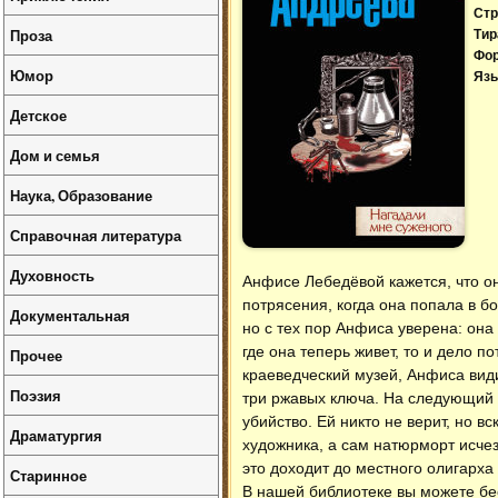
Стр
Проза
Тир
Фо
Юмор
Язы
Детское
Дом и семья
Наука, Образование
Справочная литература
Духовность
Анфисе Лебедёвой кажется, что о
потрясения, когда она попала в б
Документальная
но с тех пор Анфиса уверена: он
где она теперь живет, то и дело п
Прочее
краеведческий музей, Анфиса види
Поэзия
три ржавых ключа. На следующий д
убийство. Ей никто не верит, но в
Драматургия
художника, а сам натюрморт исчез
это доходит до местного олигарха
Старинное
В нашей библиотеке вы можете б