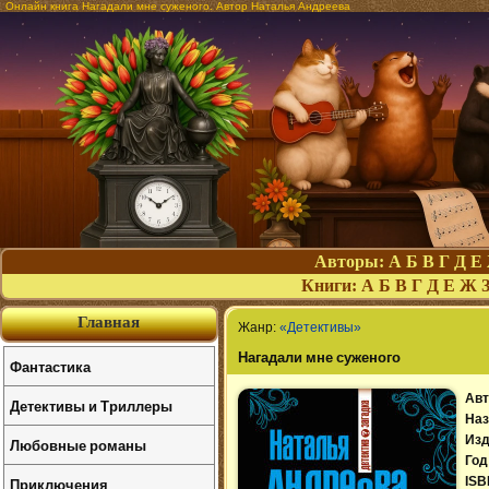
Онлайн книга Нагадали мне суженого. Автор Наталья Андреева
Авторы:
А
Б
В
Г
Д
Е
Книги:
А
Б
В
Г
Д
Е
Ж
Главная
Жанр:
«Детективы»
Нагадали мне суженого
Фантастика
Авт
Детективы и Триллеры
Наз
Изд
Любовные романы
Год
Приключения
ISB