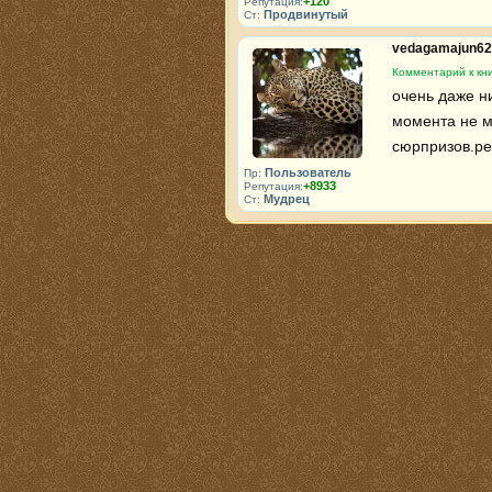
+120
Репутация:
Продвинутый
Ст:
vedagamajun6
Комментарий к кн
очень даже н
момента не мо
сюрпризов.ре
Пользователь
Пр:
+8933
Репутация:
Мудрец
Ст: