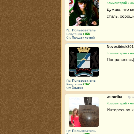
Комментарий к кн
Думаю, что кн
стиль, хорош
Пользователь
Пр:
+158
Репутация:
Продвинутый
Ст:
Novosibirsk20
Комментарий к кн
Понравилось)
Пользователь
Пр:
+262
Репутация:
Знаток
Ст:
weranika
Дата
Комментарий к кн
Интересная к
Пользователь
Пр: