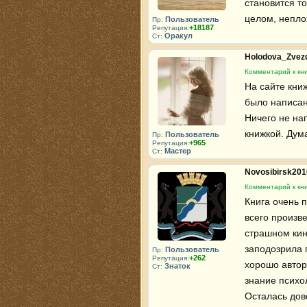
становится то
целом, неплох
Пользователь
Пр:
+18187
Репутация:
Оракул
Ст:
Holodova_Zvez
Комментарий к кн
На сайте книж
было написано
Ничего не на
книжкой. Дума
Пользователь
Пр:
+965
Репутация:
Мастер
Ст:
Novosibirsk20
Комментарий к кн
Книга очень 
всего произв
страшном кин
заподозрила п
Пользователь
Пр:
+262
Репутация:
хорошо автор
Знаток
Ст:
знание психол
Осталась дов