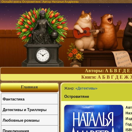
Онлайн книга Островитяне. Автор Наталья Андреева
Авторы:
А
Б
В
Г
Д
Е
Книги:
А
Б
В
Г
Д
Е
Ж
Главная
Жанр:
«Детективы»
Островитяне
Фантастика
Авт
Детективы и Триллеры
Наз
Изд
Любовные романы
Год
Приключения
ISB