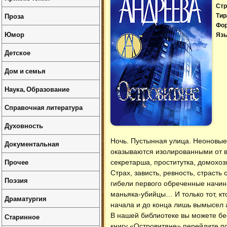
Стр
Проза
Тир
Фо
Юмор
Язы
Детское
Дом и семья
Наука, Образование
Справочная литература
Духовность
Ночь. Пустынная улица. Неоновые 
Документальная
оказываются изолированными от вн
Прочее
секретарша, проститутка, домохоз
Страх, зависть, ревность, страст
Поэзия
гибели первого обреченные начин
маньяка-убийцы… И только тот, кт
Драматургия
начала и до конца лишь вымысел 
В нашей библиотеке вы можете б
Старинное
книгу «Островитяне» перейдите по