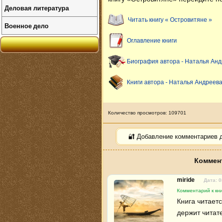
Деловая литература
Читать книгу « Островитяне »
Военное дело
Оглавление книги
Биография автора - Наталья Ан
Книги автора - Наталья Андреев
Количество просмотров: 109701
🔐 Добавление комментариев 
Коммент
miride
Дата: 0
Комментарий к кн
Книга читает
держит читат