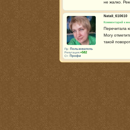
не жалко. Ре
Natali_610610
Комментарий к кн
Перечитала кн
Могу отметит
такой поворот
Пользователь
Пр:
+582
Репутация:
Профи
Ст: