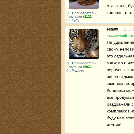
отдыхали, бу
конечно, ост
Пользователь
Пр:
+2122
Репутация:
Гуру
Ст:
elita09
Дата: 
Комментарий к кни
На удивление
своим неповт
это отдельная
знакомо и чи
Пользователь
Пр:
+6632
Репутация:
вернусь к сюж
Мудрец
Ст:
числа отдыха
юмором,автор
Концовка може
все продумано
раздражали с
комплексов,ч
буду нагнета
чтения!