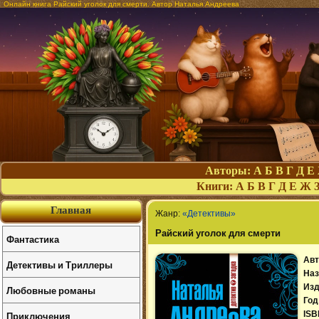
Онлайн книга Райский уголок для смерти. Автор Наталья Андреева
Авторы:
А
Б
В
Г
Д
Е
Книги:
А
Б
В
Г
Д
Е
Ж
Главная
Жанр:
«Детективы»
Райский уголок для смерти
Фантастика
Авт
Детективы и Триллеры
Наз
Изд
Любовные романы
Год
Приключения
ISB