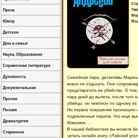
Стр
Проза
Тир
Фо
Юмор
Язы
Детское
Дом и семья
Наука, Образование
Справочная литература
Духовность
Семейная пара, детективы Марин
вовсе не отдыхать. Они сопровожд
Документальная
предотвратить ее убийство. О том
пару дней до вылета, после того 
Прочее
убийцы: он чемпион по одному из 
Поэзия
Но первое покушение произошло не
подпиленные перила. Что еще вык
Драматургия
Максима…
В нашей библиотеке вы можете б
Старинное
читать онлайн книгу «Райский уго