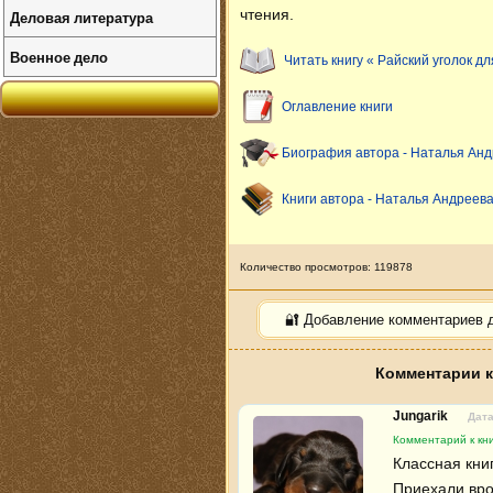
чтения.
Деловая литература
Военное дело
Читать книгу « Райский уголок дл
Оглавление книги
Биография автора - Наталья Ан
Книги автора - Наталья Андреев
Количество просмотров: 119878
🔐 Добавление комментариев 
Комментарии к
Jungarik
Дата
Комментарий к кни
Классная кни
Приехали вро