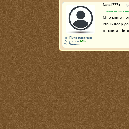
Natali777x
Да
Комментарий к кни
Мне книга пон
кто киллер до
от книги. Чит
Пользователь
Пр:
+243
Репутация:
Знаток
Ст: