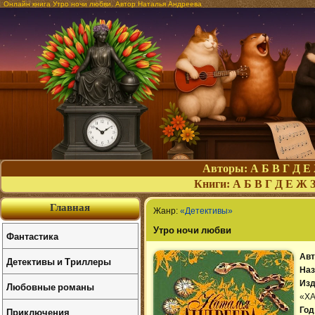
Онлайн книга Утро ночи любви. Автор Наталья Андреева
Авторы:
А
Б
В
Г
Д
Е
Книги:
А
Б
В
Г
Д
Е
Ж
Главная
Жанр:
«Детективы»
Утро ночи любви
Фантастика
Авт
Детективы и Триллеры
Наз
Изд
Любовные романы
«Х
Приключения
Год