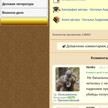
Деловая литература
Биография автора - Наталья Ан
Военное дело
Книги автора - Наталья Андреев
Количество просмотров: 139603
🔐 Добавление комментариев 
Комментар
Vaviko
Дата: 
Комментарий к кни
 Не банальный сюжет, хороший авторский слог. Книга, тем не менее, 
читалась с н
падением пре
убийцы получ
Пользователь
Пр:
+11175
Репутация:
Просветлённый
Ст:
miride
Дата: 1