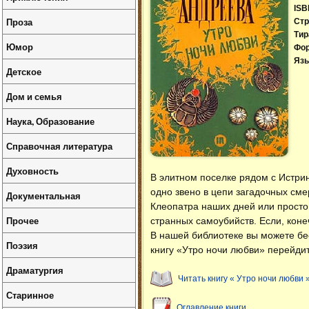
ISB
Проза
Стр
Тир
Юмор
Фо
Язы
Детское
Дом и семья
Наука, Образование
Справочная литература
Духовность
В элитном поселке рядом с Истр
одно звено в цепи загадочных смер
Документальная
Клеопатра наших дней или просто 
Прочее
странных самоубийств. Если, коне
В нашей библиотеке вы можете б
Поэзия
книгу «Утро ночи любви» перейдит
Драматургия
Читать книгу « Утро ночи любви 
Старинное
Оглавление книги