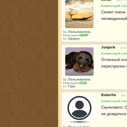
Комментарий к кни
Сюжет очень 
неожиданный
Пользователь
Пр:
+18187
Репутация:
Оракул
Ст:
Jungarik
Дата
Комментарий к кни
Отличный псих
перестрелок 
Пользователь
Пр:
+2122
Репутация:
Гуру
Ст:
Babariha
Дата
Комментарий к кни
Скучновато. 
не дождаться 