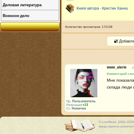
Деловая литература
Книги автора - Кристин Ханна
Военное дело
Количество просмотров: 172138
🔐 Добавл
www_alerie
Д
Комментарий к кни
Мне показала
склада люди 
Пользователь
Пр:
+13
Репутация:
Новичок
Ст:
© LoveRead, 2009–2026
представлены исключите