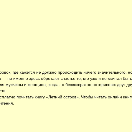
овок, где кажется не должно происходить ничего значительного, н
 — но именно здесь обретают счастье те, кто уже и не мечтал быт
ля мужчины и женщины, когда-то безвозвратно потерявших друг др
сти.
есплатно
почитать книгу «Летний остров»
. Чтобы читать онлайн кни
чтения.