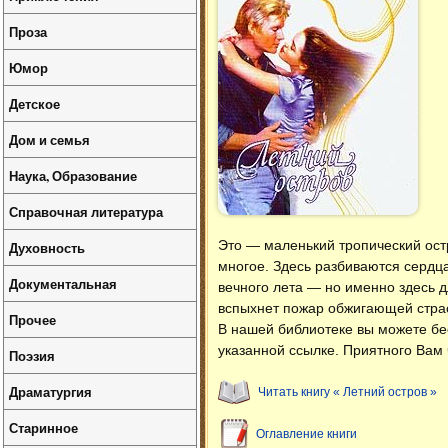
Проза
Юмор
Детское
Дом и семья
Наука, Образование
Справочная литература
Это — маленький тропический остр
Духовность
многое. Здесь разбиваются сердца
Документальная
вечного лета — но именно здесь д
вспыхнет пожар обжигающей стра
Прочее
В нашей библиотеке вы можете б
указанной ссылке. Приятного Вам 
Поэзия
Драматургия
Читать книгу « Летний остров »
Старинное
Оглавление книги