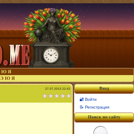
Ю
Я
Э
Ю
Я
Вход
27.07.2013 22:42
🔐 Войти
📝 Регистрация
Поиск по сайту