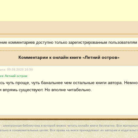
ение комментариев доступно только зарегистрированным пользователям
Комментарии к онлайн книге «Летний остров»
ата: 09.08.2020 10:50
ге Летний остров:
сь чуть проще, чуть банальнее чем остальные книги автора. Немног
и впрямь существуют. Но вполне читабельно.
 - электронная библиотека в которой можно
читать онлайн книги
бесплатно. Все материалы
льно в ознакомительных целях. Все права на книги принадлежат их авторам и издательст