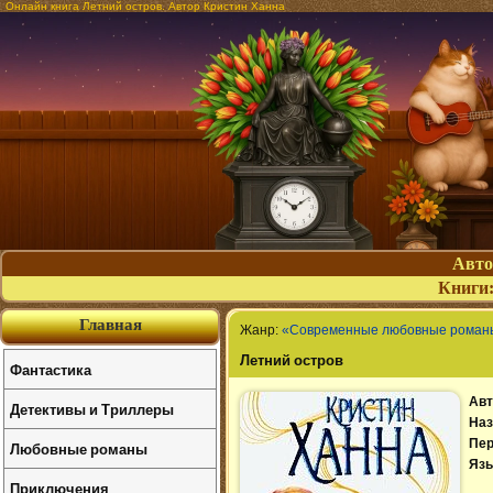
Онлайн книга Летний остров. Автор Кристин Ханна
Авт
Книги
Главная
Жанр:
«Современные любовные роман
Летний остров
Фантастика
Авт
Детективы и Триллеры
Наз
Пер
Любовные романы
Язы
Приключения