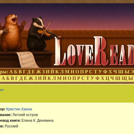
оры:
А
Б
В
Г
Д
Е
Ж
З
И
Й
К
Л
М
Н
О
П
Р
С
Т
У
Ф
Х
Ч
Ш
Ы
Э
:
А
Б
В
Г
Д
Е
Ж
З
И
Й
К
Л
М
Н
О
П
Р
С
Т
У
Ф
Х
Ц
Ч
Ш
Щ
Ы
ы»
ор:
Кристин Ханна
вание:
Летний остров
евод книги:
Елена К. Денякина
к:
Русский