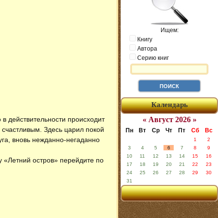
Ищем:
Книгу
Автора
Серию книг
Календарь
о в действительности происходит
« Август 2026 »
ь счастливым. Здесь царил покой
Пн
Вт
Ср
Чт
Пт
Сб
Вс
уга, вновь нежданно-негаданно
1
2
3
4
5
6
7
8
9
10
11
12
13
14
15
16
гу «Летний остров» перейдите по
17
18
19
20
21
22
23
24
25
26
27
28
29
30
31