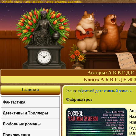
Онлайн книга Фабрика гроз. Автор Эльвира Барякина
Авторы:
А
Б
В
Г
Д
Е
Книги:
А
Б
В
Г
Д
Е
Ж
Главная
Жанр:
«Дамский детективный роман»
Фабрика гроз
Фантастика
Авт
Детективы и Триллеры
Наз
Изд
Любовные романы
Год
Приключения
ISB