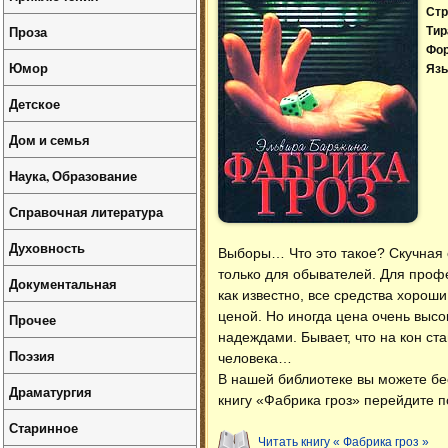
Стр
Проза
Тир
Фо
Юмор
Язы
Детское
Дом и семья
Наука, Образование
Справочная литература
Духовность
Выборы… Что это такое? Скучная о
только для обывателей. Для проф
Документальная
как известно, все средства хорош
ценой. Но иногда цена очень выс
Прочее
надеждами. Бывает, что на кон ст
Поэзия
человека…
В нашей библиотеке вы можете б
Драматургия
книгу «Фабрика гроз» перейдите п
Старинное
Читать книгу « Фабрика гроз »