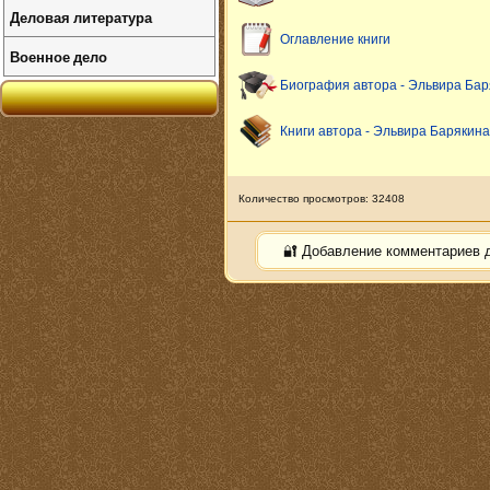
Деловая литература
Оглавление книги
Военное дело
Биография автора - Эльвира Бар
Книги автора - Эльвира Барякина
Количество просмотров: 32408
🔐 Добавление комментариев 