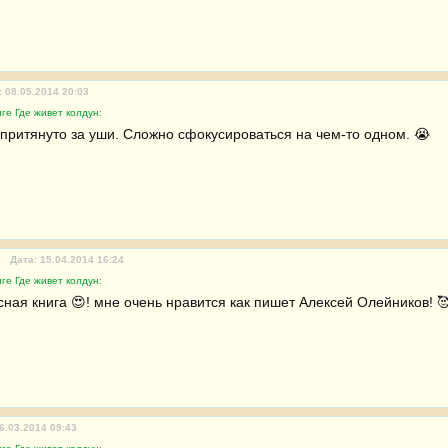
: 08.05.2014 20:03
ге Где живет колдун:
притянуто за уши. Сложно сфокусироваться на чем-то одном. 😭 
Дата: 15.04.2014 16:24
ге Где живет колдун:
сная книга 😍! мне очень нравится как пишет Алексей Олейников! 
6.03.2014 09:43