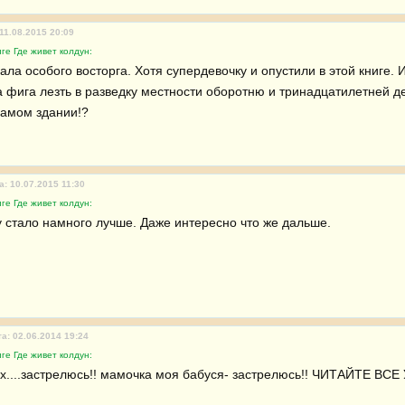
11.08.2015 20:09
ге Где живет колдун:
ала особого восторга. Хотя супердевочку и опустили в этой книге. 
а фига лезть в разведку местности оборотню и тринадцатилетней де
самом здании!?
а: 10.07.2015 11:30
ге Где живет колдун:
у стало намного лучше. Даже интересно что же дальше.
а: 02.06.2014 19:24
ге Где живет колдун:
хх....застрелюсь!! мамочка моя бабуся- застрелюсь!! ЧИТАЙТЕ ВСЕ 