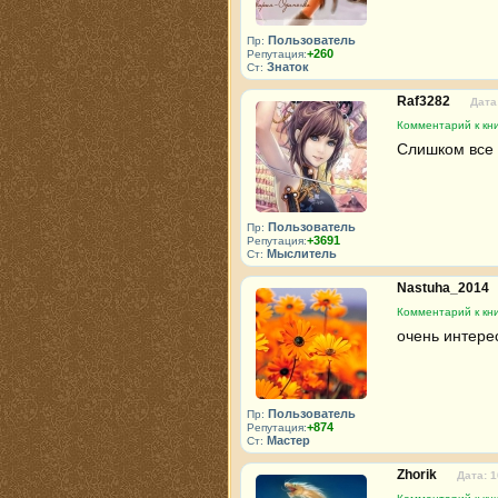
Пользователь
Пр:
+260
Репутация:
Знаток
Ст:
Raf3282
Дата
Комментарий к кни
Слишком все 
Пользователь
Пр:
+3691
Репутация:
Мыслитель
Ст:
Nastuha_2014
Комментарий к кни
очень интере
Пользователь
Пр:
+874
Репутация:
Мастер
Ст:
Zhorik
Дата: 1