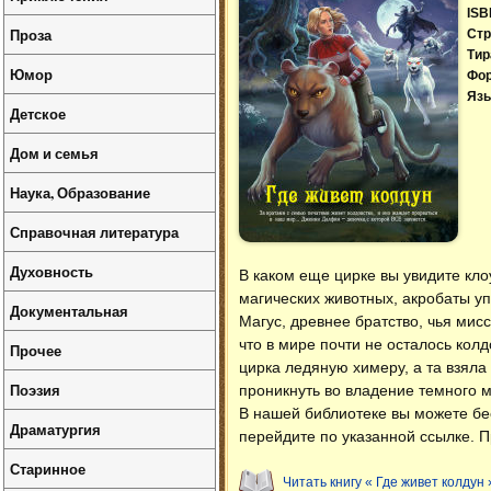
ISB
Проза
Стр
Тир
Юмор
Фо
Язы
Детское
Дом и семья
Наука, Образование
Справочная литература
Духовность
В каком еще цирке вы увидите кло
магических животных, акробаты уп
Документальная
Магус, древнее братство, чья мис
что в мире почти не осталось кол
Прочее
цирка ледяную химеру, а та взяла
Поэзия
проникнуть во владение темного м
В нашей библиотеке вы можете б
Драматургия
перейдите по указанной ссылке. П
Старинное
Читать книгу « Где живет колдун 