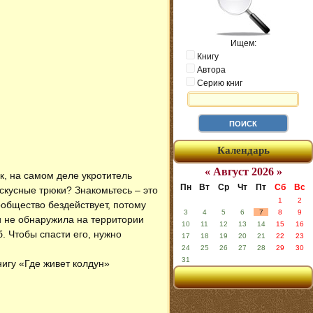
Ищем:
Книгу
Автора
Серию книг
Календарь
« Август 2026 »
к, на самом деле укротитель
Пн
Вт
Ср
Чт
Пт
Сб
Вс
скусные трюки? Знакомьтесь – это
1
2
ообщество бездействует, потому
3
4
5
6
7
8
9
и не обнаружила на территории
10
11
12
13
14
15
16
. Чтобы спасти его, нужно
17
18
19
20
21
22
23
24
25
26
27
28
29
30
31
нигу «Где живет колдун»