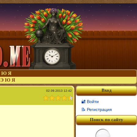
Ю
Я
Э
Ю
Я
Вход
02.09.2013 12:42
🔐 Войти
📝 Регистрация
Поиск по сайту