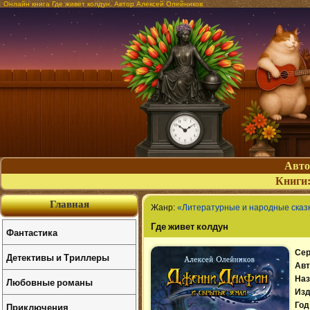
Онлайн книга Где живет колдун. Автор Алексей Олейников
Авт
Книги
Главная
Жанр:
«Литературные и народные сказ
Где живет колдун
Фантастика
Сер
Детективы и Триллеры
Авт
Наз
Любовные романы
Изд
Приключения
Год