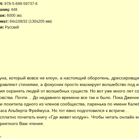
N:
978-5-699-59737-6
аниц:
448
аж:
6000 экз.
рмат:
84x108/32 (130х205 мм)
к:
Русский
уна, который вовсе не клоун, а настоящий оборотень, дрессировщи
равляют стихиями, а фокусник просто маскирует волшебство под и
сия охранять людей от волшебных существ. Но вот уже много лет с
довства. Почти… До недавнего времени все так и было. Пока Дженн
 и похитила одного из членов сообщества, паренька по имени Калеб
ага Альберта Фреймуса. Но тот явно подготовился к встрече…
есплатно
почитать книгу «Где живет колдун»
. Чтобы читать онлайн к
риятного Вам чтения.
»