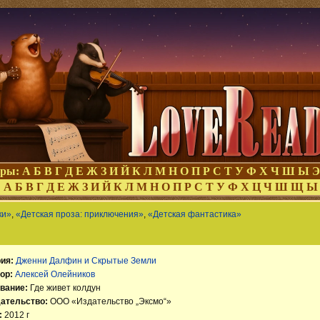
оры:
А
Б
В
Г
Д
Е
Ж
З
И
Й
К
Л
М
Н
О
П
Р
С
Т
У
Ф
Х
Ч
Ш
Ы
Э
:
А
Б
В
Г
Д
Е
Ж
З
И
Й
К
Л
М
Н
О
П
Р
С
Т
У
Ф
Х
Ц
Ч
Ш
Щ
Ы
ки»
,
«Детская проза: приключения»
,
«Детская фантастика»
ия:
Дженни Далфин и Скрытые Земли
ор:
Алексей Олейников
вание:
Где живет колдун
ательство:
ООО «Издательство „Эксмо“»
:
2012 г