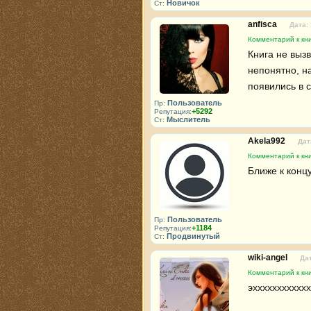
Новичок
Ст:
anfisca
Дата: 
Комментарий к кни
Книга не вызв
непонятно, н
появились в 
Пользователь
Пр:
+5292
Репутация:
Мыслитель
Ст:
Akela992
Дат
Комментарий к кни
Ближе к конц
Пользователь
Пр:
+1184
Репутация:
Продвинутый
Ст:
wiki-angel
Дат
Комментарий к кни
эххххххххххх