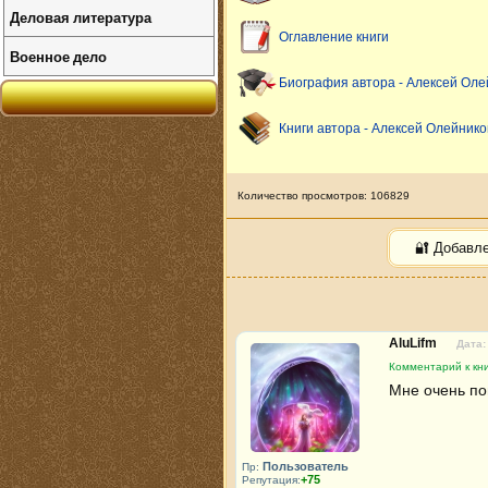
Деловая литература
Оглавление книги
Военное дело
Биография автора - Алексей Оле
Книги автора - Алексей Олейнико
Количество просмотров: 106829
🔐 Добавл
AluLifm
Дата:
Комментарий к кни
Мне очень по
Пользователь
Пр:
+75
Репутация: