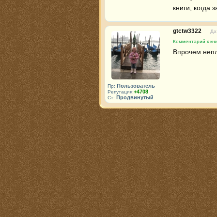
книги, когда 
gtctw3322
Да
Комментарий к кн
Впрочем непл
Пользователь
Пр:
+4708
Репутация:
Продвинутый
Ст: