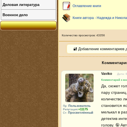
Деловая литература
Оглавление книги
Военное дело
Книги автора - Надежда и Никол
Количество просмотров: 43356
🔐 Добавление комментариев 
Комментарии
Vaviko
Дата: 
Комментарий к кн
Да, сюжет го
пару страниц.
количество лю
становится яс
Пользователь
Пр:
+11175
Репутация:
мелькал в ра
Просветлённый
Ст:
детектив инт
голову. 🤪 Ав