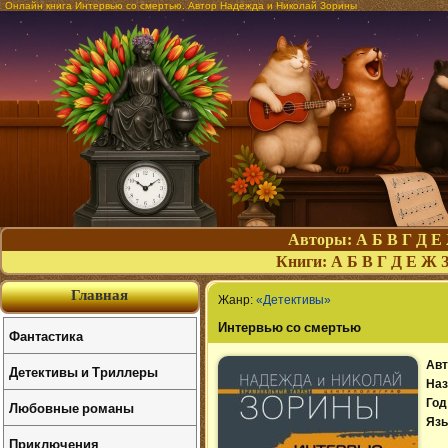
Онлайн книга Интервью со смертью. Автор Надежда и Николай Зорины
Авторы:
А
Б
В
Г
Д
Е
Книги:
А
Б
В
Г
Д
Е
Ж
Главная
Жанр:
«Детективы»
Интервью со смертью
Фантастика
Авт
Детективы и Триллеры
Наз
Год
Любовные романы
Язы
Приключения