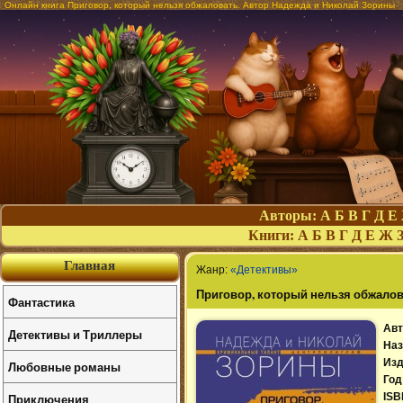
Онлайн книга Приговор, который нельзя обжаловать. Автор Надежда и Николай Зорины
Авторы:
А
Б
В
Г
Д
Е
Книги:
А
Б
В
Г
Д
Е
Ж
Главная
Жанр:
«Детективы»
Приговор, который нельзя обжало
Фантастика
Авт
Детективы и Триллеры
Наз
Изд
Любовные романы
Год
Приключения
ISB