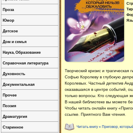
Стр
Проза
Тир
Фо
Юмор
Язы
Детское
Дом и семья
Наука, Образование
Справочная литература
Творческий кризис и трагическая 
Духовность
Софью Королеву в глубокую депре
Королевых. Частный детектив Анд
Документальная
оказавшаяся в центре событий, о
Прочее
только вопросы. Кто следующая же
В нашей библиотеке вы можете б
Поэзия
Чтобы читать онлайн книгу «Приго
ссылке. Приятного Вам чтения.
Драматургия
Старинное
Читать книгу « Приговор, которы