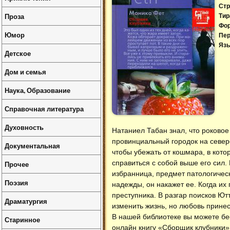
Стр
Проза
Тир
Фо
Юмор
Пер
Язы
Детское
Дом и семья
Наука, Образование
Справочная литература
Духовность
Натаниел Табан знал, что роковое
провинциальный городок на север
Документальная
чтобы убежать от кошмара, в кото
справиться с собой выше его сил.
Прочее
избранница, предмет патологичес
Поэзия
надежды, он накажет ее. Когда их
преступника. В разгар поисков Ют
Драматургия
изменить жизнь, но любовь прине
В нашей библиотеке вы можете б
Старинное
онлайн книгу «Сборщик клубники»