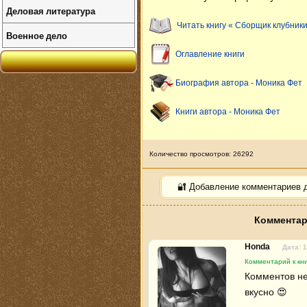
Деловая литература
Читать книгу « Сборщик клубники
Военное дело
Оглавление книги
Биография автора - Моника Фет
Книги автора - Моника Фет
Количество просмотров: 26292
🔐 Добавление комментариев 
Комментар
Honda
Дата: 
Комментарий к кни
Комментов нет
вкусно 😍 