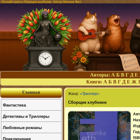
Онлайн книга Сборщик клубники. Автор Моника Фет
Авторы:
А
Б
В
Г
Д
Е
Книги:
А
Б
В
Г
Д
Е
Ж
Главная
Жанр:
«Триллер»
Сборщик клубники
Фантастика
Авт
Детективы и Триллеры
Наз
Изд
Любовные романы
Год
Приключения
ISB