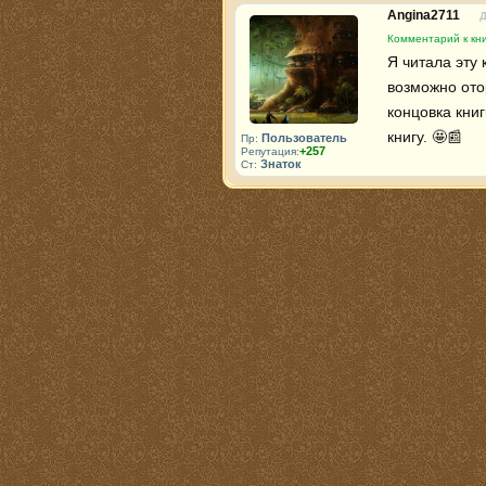
Angina2711
Д
Комментарий к кни
Я читала эту 
возможно ото
концовка книг
книгу. 🤩📰 
Пользователь
Пр:
+257
Репутация:
Знаток
Ст: