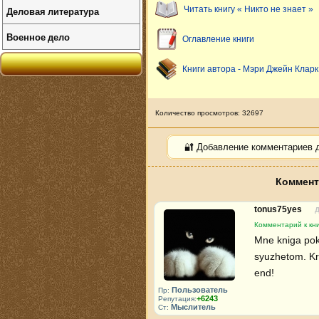
Деловая литература
Читать книгу « Никто не знает »
Военное дело
Оглавление книги
Книги автора - Мэри Джейн Кларк
Количество просмотров: 32697
🔐 Добавление комментариев 
Коммента
tonus75yes
Д
Комментарий к кни
Mne kniga pok
syuzhetom. Kro
end!
Пользователь
Пр:
+6243
Репутация:
Мыслитель
Ст: