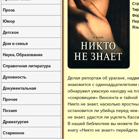
Стр
Проза
Тир
Фо
Юмор
Пер
Язы
Детское
Дом и семья
Наука, Образование
Справочная литература
Духовность
Делая репортаж об урагане, надв
знакомится с одиннадцатилетним 
Документальная
обнаружил ужасную находку на пл
«сокровищем» Винсента и тайной 
Прочее
Никто не знает, насколько яростн
Поэзия
остановится ли убийца перед чем-
не знает, удастся ли уцелеть Кас
Драматургия
В нашей библиотеке вы можете б
книгу «Никто не знает» перейдите
Старинное