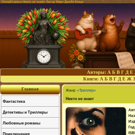
Онлайн книга Никто не знает. Автор Мэри Джейн Кларк
Авторы:
А
Б
В
Г
Д
Е
Книги:
А
Б
В
Г
Д
Е
Ж
Главная
Жанр:
«Триллер»
Никто не знает
Фантастика
Авт
Детективы и Триллеры
Наз
Изд
Любовные романы
Год
Приключения
ISB