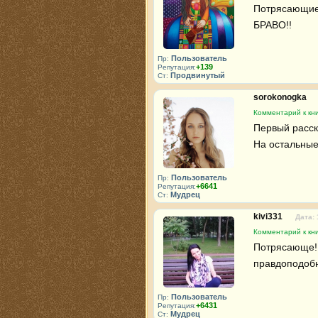
Потрясающие 
БРАВО!!
Пользователь
Пр:
+139
Репутация:
Продвинутый
Ст:
sorokonogka
Комментарий к кн
Первый расска
На остальные 
Пользователь
Пр:
+6641
Репутация:
Мудрец
Ст:
kivi331
Дата: 
Комментарий к кн
Потрясающе!!!
правдоподобн
Пользователь
Пр:
+6431
Репутация:
Мудрец
Ст: