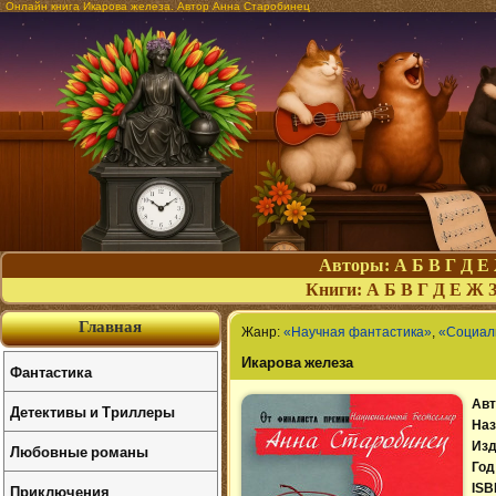
Онлайн книга Икарова железа. Автор Анна Старобинец
Авторы:
А
Б
В
Г
Д
Е
Книги:
А
Б
В
Г
Д
Е
Ж
Главная
Жанр:
«Научная фантастика»
,
«Социал
Икарова железа
Фантастика
Авт
Детективы и Триллеры
Наз
Изд
Любовные романы
Год
Приключения
ISB