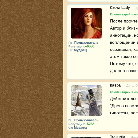
CrownLady
Д
Комментарий к кн
После прочтен
Автор и близк
аннотации, н
воплощений в
Пользователь
Пр:
+9558
Репутация:
осознавая, ка
Мудрец
Ст:
этом такое со
Потому что, я
должна возде
kaspa
Дата: 0
Комментарий к кн
Действительн
"Древо возмо
гипотезы, ра
Пользователь
Пр:
+5258
Репутация:
Мудрец
Ст:
Trellurfia
Дата