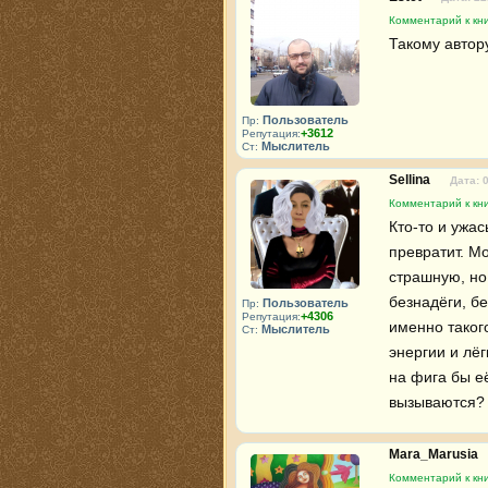
Комментарий к кн
Такому автор
Пользователь
Пр:
+3612
Репутация:
Мыслитель
Ст:
Sellina
Дата: 
Комментарий к кн
Кто-то и ужас
превратит. Мо
страшную, но
безнадёги, бе
Пользователь
Пр:
+4306
Репутация:
именно такого
Мыслитель
Ст:
энергии и лёг
на фига бы е
вызываются?
Mara_Marusia
Комментарий к кн