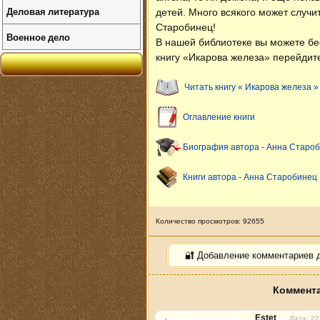
Деловая литература
детей. Много всякого может случ
Старобинец!
Военное дело
В нашей библиотеке вы можете б
книгу «Икарова железа» перейдите
Читать книгу « Икарова железа »
Оглавление книги
Биография автора - Анна Старо
Книги автора - Анна Старобинец
Количество просмотров: 92655
🔐 Добавление комментариев 
Коммента
Estet
Дата: 22