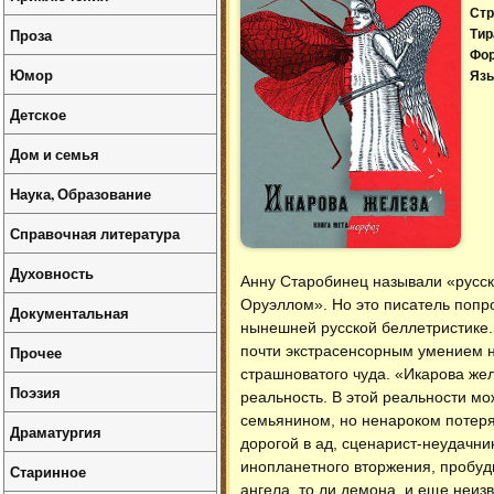
Стр
Проза
Тир
Фо
Юмор
Язы
Детское
Дом и семья
Наука, Образование
Справочная литература
Духовность
Анну Старобинец называли «русс
Оруэллом». Но это писатель попр
Документальная
нынешней русской беллетристике.
Прочее
почти экстрасенсорным умением н
страшноватого чуда. «Икарова же
Поэзия
реальность. В этой реальности м
семьянином, но ненароком потеря
Драматургия
дорогой в ад, сценарист-неудачни
инопланетного вторжения, пробуди
Старинное
ангела, то ли демона, и еще неиз