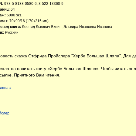
N:
978-5-8138-0580-6, 3-522-13360-9
аниц:
64
аж:
5000 экз.
рмат:
70x90/16 (170х215 мм)
евод книги:
Леонид Львович Яхнин, Эльвира Ивановна Иванова
к:
Русский
овесть сказка Отфрида Пройслера "Хербе Большая Шляпа". Для д
есплатно
почитать книгу «Хербе Большая Шляпа»
. Чтобы читать он
сылке. Приятного Вам чтения.
ляпа »
йслер