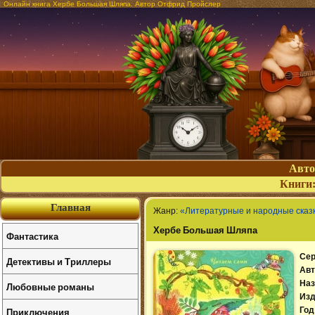
Онлайн книга Хербе Большая Шляпа. Автор Отфрид Пройслер
Авт
Книги
Главная
Жанр:
«Литературные и народные сказ
Хербе Большая Шляпа
Фантастика
Сер
Детективы и Триллеры
Авт
Наз
Любовные романы
Изд
Приключения
Год