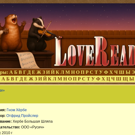
оры:
А
Б
В
Г
Д
Е
Ж
З
И
Й
К
Л
М
Н
О
П
Р
С
Т
У
Ф
Х
Ч
Ш
Ы
Э
:
А
Б
В
Г
Д
Е
Ж
З
И
Й
К
Л
М
Н
О
П
Р
С
Т
У
Ф
Х
Ц
Ч
Ш
Щ
Ы
ки»
ия:
Гном Хёрбе
ор:
Отфрид Пройслер
вание:
Хербе Большая Шляпа
ательство:
ООО «Русич»
:
2010 г