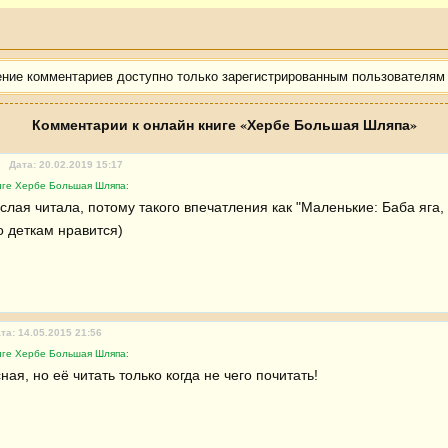
ение комментариев доступно только зарегистрированным пользователям
Комментарии к онлайн книге «Хербе Большая Шляпа»
Дата: 20.02.2019 15:17
иге Хербе Большая Шляпа:
слая читала, потому такого впечатления как "Маленькие: Баба яга,
о деткам нравится)
та: 14.05.2015 21:56
иге Хербе Большая Шляпа:
ная, но её читать только когда не чего почитать!