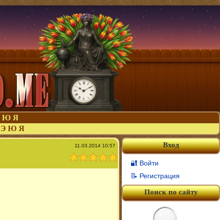
Ю
Я
Э
Ю
Я
Вход
11.03.2014 10:57
🔐 Войти
📝 Регистрация
Поиск по сайту