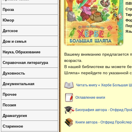
ISB
Проза
Стр
Тир
Юмор
Фо
Пер
Детское
Язы
Дом и семья
Наука, Образование
Вашему вниманию предлагается п
возраста.
Справочная литература
В нашей библиотеке вы можете б
Духовность
Шляпа» перейдите по указанной с
Документальная
Читать книгу « Хербе Большая Ш
Прочее
Оглавление книги
Поэзия
Биография автора - Отфрид Про
Драматургия
Книги автора - Отфрид Пройслер
Старинное