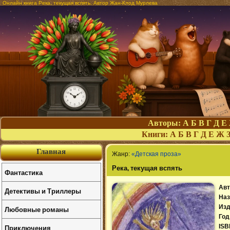
Онлайн книга Река, текущая вспять. Автор Жан-Клод Мурлева
Авторы:
А
Б
В
Г
Д
Е
Книги:
А
Б
В
Г
Д
Е
Ж
Главная
Жанр:
«Детская проза»
Река, текущая вспять
Фантастика
Авт
Детективы и Триллеры
Наз
Изд
Любовные романы
Год
Приключения
ISB