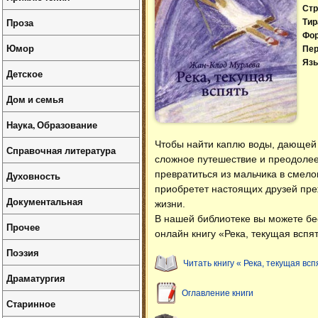
Стр
Проза
Тир
Фо
Юмор
Пер
Язы
Детское
Дом и семья
Наука, Образование
Чтобы найти каплю воды, дающей 
Справочная литература
сложное путешествие и преодолее
превратиться из мальчика в смело
Духовность
приобретет настоящих друзей преж
Документальная
жизни.
В нашей библиотеке вы можете б
Прочее
онлайн книгу «Река, текущая вспя
Поэзия
Читать книгу « Река, текущая всп
Драматургия
Оглавление книги
Старинное