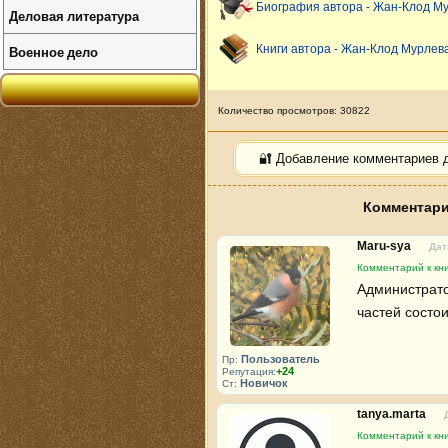
Биография автора - Жан-Клод М
Деловая литература
Военное дело
Книги автора - Жан-Клод Мурлев
Количество просмотров: 30822
🔐 Добавление комментариев 
Комментарии
Maru-sya
Дат
Комментарий к кни
Администрато
частей состои
Пользователь
Пр:
+24
Репутация:
Новичок
Ст:
tanya.marta
Комментарий к кни