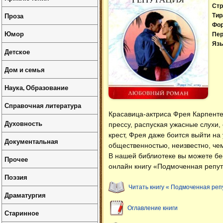
Стр
Проза
Тир
Фо
Юмор
Пер
Язы
Детское
Дом и семья
Наука, Образование
Справочная литература
Красавица-актриса Фрея Карпенте
Духовность
прессу, распуская ужасные слухи,
крест, Фрея даже боится выйти на
Документальная
общественностью, неизвестно, чем
В нашей библиотеке вы можете б
Прочее
онлайн книгу «Подмоченная репут
Поэзия
Читать книгу « Подмоченная реп
Драматургия
Оглавление книги
Старинное