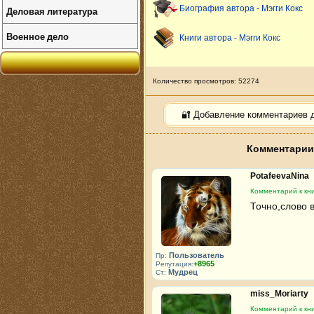
Биография автора - Мэгги Кокс
Деловая литература
Военное дело
Книги автора - Мэгги Кокс
Количество просмотров: 52274
🔐 Добавление комментариев 
Комментарии 
PotafeevaNina
Комментарий к кн
Точно,слово в
Пользователь
Пр:
+8965
Репутация:
Мудрец
Ст:
miss_Moriarty
Комментарий к кн