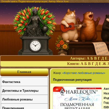
Онлайн книга Подмоченная репутация. Автор Мэгги Кокс
Авторы:
А
Б
В
Г
Д
Е
Книги:
А
Б
В
Г
Д
Е
Ж
Главная
Жанр:
«Короткие любовные романы»
Подмоченная репутация
Фантастика
Авт
Детективы и Триллеры
Наз
Изд
Любовные романы
Год
Приключения
ISB