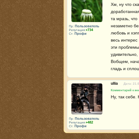
Хм, ну что ск
доработанная,
та мразь, что
незаметно бе
Пользователь
Пр:
+734
Репутация:
любовь и хэп
Профи
Ст:
весь интерес 
эти проблемы
удивительно, 
Вобщем, нача
гладь и сплош
ullia
Дата: 21.
Комментарий к кн
Ну, так себе.
Пользователь
Пр:
+482
Репутация:
Профи
Ст: