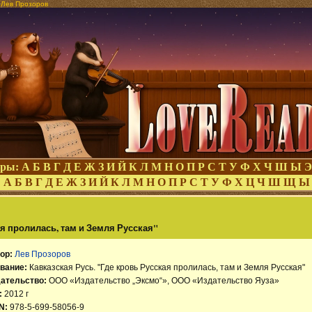
р Лев Прозоров
оры:
А
Б
В
Г
Д
Е
Ж
З
И
Й
К
Л
М
Н
О
П
Р
С
Т
У
Ф
Х
Ч
Ш
Ы
Э
:
А
Б
В
Г
Д
Е
Ж
З
И
Й
К
Л
М
Н
О
П
Р
С
Т
У
Ф
Х
Ц
Ч
Ш
Щ
Ы
ая пролилась, там и Земля Русская"
ор:
Лев Прозоров
вание:
Кавказская Русь. "Где кровь Русская пролилась, там и Земля Русская"
ательство:
ООО «Издательство „Эксмо“», ООО «Издательство Яуза»
:
2012 г
N:
978-5-699-58056-9