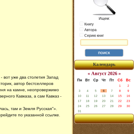
Ищем:
Книгу
Автора
Серию книг
Календарь
« Август 2026 »
- вот уже два столетия Запад
Пн
Вт
Ср
Чт
Пт
Сб
Вс
сторик, автор бестселлеров
1
2
амня на камне, неопровержимо
3
4
5
6
7
8
9
ерного Кавказа, а сам Кавказ -
10
11
12
13
14
15
16
17
18
19
20
21
22
23
24
25
26
27
28
29
30
илась, там и Земля Русская"»
.
31
ерейдите по указанной ссылке.