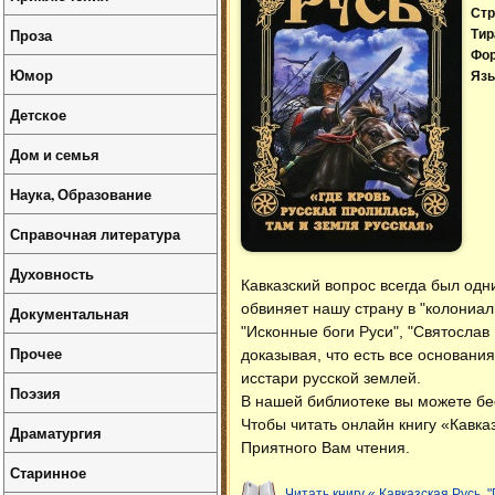
Стр
Проза
Тир
Фо
Юмор
Язы
Детское
Дом и семья
Наука, Образование
Справочная литература
Духовность
Кавказский вопрос всегда был одн
обвиняет нашу страну в "колониал
Документальная
"Исконные боги Руси", "Святослав
Прочее
доказывая, что есть все основани
исстари русской землей.
Поэзия
В нашей библиотеке вы можете б
Чтобы читать онлайн книгу «Кавка
Драматургия
Приятного Вам чтения.
Старинное
Читать книгу « Кавказская Русь. 