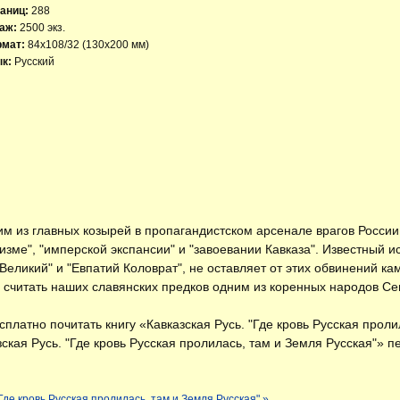
аниц:
288
аж:
2500 экз.
рмат:
84x108/32 (130х200 мм)
к:
Русский
им из главных козырей в пропагандистском арсенале врагов России 
изме", "имперской экспансии" и "завоевании Кавказа". Известный и
 Великий" и "Евпатий Коловрат", не оставляет от этих обвинений к
я считать наших славянских предков одним из коренных народов Сев
есплатно
почитать книгу «Кавказская Русь. "Где кровь Русская прол
зская Русь. "Где кровь Русская пролилась, там и Земля Русская"» п
"Где кровь Русская пролилась, там и Земля Русская" »