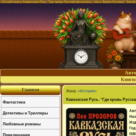
Онлайн книга Кавказская Русь. "Где кровь Русская пролилась, там и Земля Русская". Авто
Авт
Книги
Главная
Жанр:
«История»
Кавказская Русь. "Где кровь Русск
Фантастика
Авт
Детективы и Триллеры
Наз
Изд
Любовные романы
Год
Приключения
ISB