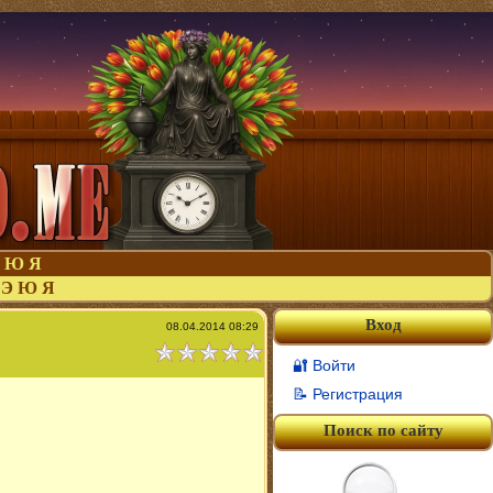
Ю
Я
Э
Ю
Я
Вход
08.04.2014 08:29
🔐 Войти
📝 Регистрация
Поиск по сайту