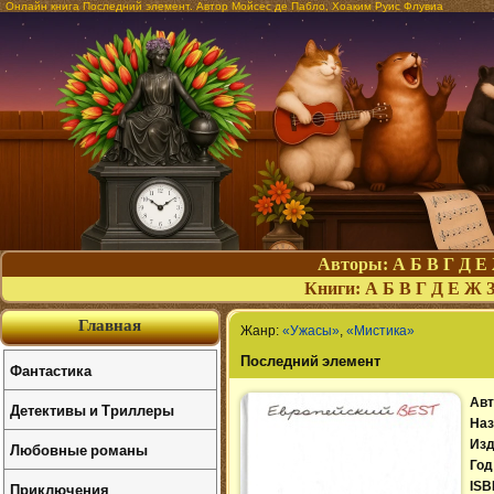
Онлайн книга Последний элемент. Автор Мойсес де Пабло, Хоаким Руис Флувиа
Авторы:
А
Б
В
Г
Д
Е
Книги:
А
Б
В
Г
Д
Е
Ж
Главная
Жанр:
«Ужасы»
,
«Мистика»
Последний элемент
Фантастика
Авт
Детективы и Триллеры
Наз
Изд
Любовные романы
Год
Приключения
ISB