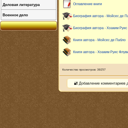
Деловая литература
Оглавление книги
Военное дело
Биография автора - Мойсес де П
Биография автора - Хоаким Руис
Книги автора - Мойсес де Пабло
Книги автора - Хоаким Руис Флув
Количество просмотров: 39257
🔐 Добавление комментариев 