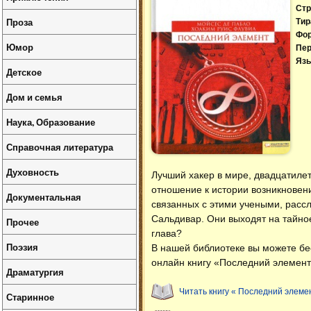
Стр
Проза
Тир
Фо
Юмор
Пер
Язы
Детское
Дом и семья
Наука, Образование
Справочная литература
Духовность
Лучший хакер в мире, двадцатилет
отношение к истории возникновен
Документальная
связанных с этими учеными, расс
Сальдивар. Они выходят на тайно
Прочее
глава?
Поэзия
В нашей библиотеке вы можете б
онлайн книгу «Последний элемент
Драматургия
Читать книгу « Последний элеме
Старинное