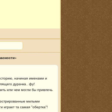
пасности»
историю, начиная именами и 
ящего дурачка.. фу! 
ить или чем могли бы привлечь 
люстрированные милыми 
и играет та самая "обертка"!