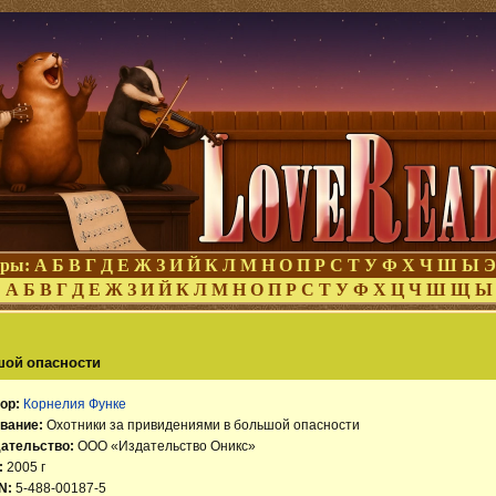
оры:
А
Б
В
Г
Д
Е
Ж
З
И
Й
К
Л
М
Н
О
П
Р
С
Т
У
Ф
Х
Ч
Ш
Ы
Э
:
А
Б
В
Г
Д
Е
Ж
З
И
Й
К
Л
М
Н
О
П
Р
С
Т
У
Ф
Х
Ц
Ч
Ш
Щ
Ы
шой опасности
ор:
Корнелия Функе
вание:
Охотники за привидениями в большой опасности
ательство:
ООО «Издательство Оникс»
:
2005 г
N:
5-488-00187-5