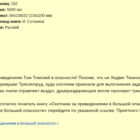
аниц:
192
аж:
5000 экз.
рмат:
84x108/32 (130х200 мм)
евод книги:
И. Сотников
к:
Русский
иведениям Том Томский в опасности! Похоже, что ни Хедвиг Тминос
ревушке Трясинпруд, куда охотники приехали для выполнения задан
пах гнили отравляет воздух, душераздирающие вопли пронзают тум
есплатно
почитать книгу «Охотники за привидениями в большой опа
 в большой опасности» перейдите по указанной ссылке. Приятного 
видениями в большой опасности »