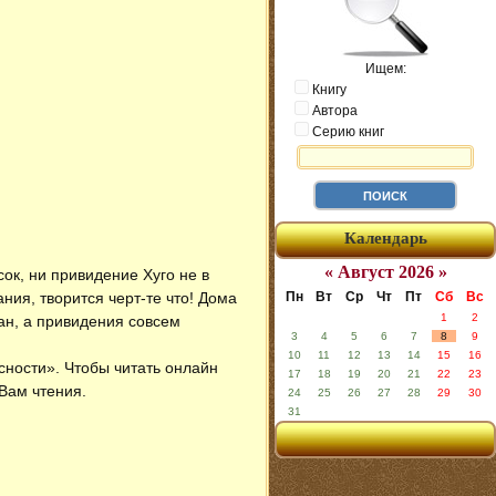
Ищем:
Книгу
Автора
Серию книг
Календарь
« Август 2026 »
ок, ни привидение Хуго не в
ия, творится черт-те что! Дома
Пн
Вт
Ср
Чт
Пт
Сб
Вс
1
2
ан, а привидения совсем
3
4
5
6
7
8
9
10
11
12
13
14
15
16
сности»
. Чтобы читать онлайн
17
18
19
20
21
22
23
Вам чтения.
24
25
26
27
28
29
30
31