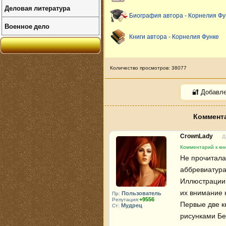
Деловая литература
Биография автора - Корнелия Фу
Военное дело
Книги автора - Корнелия Функе
Количество просмотров: 38077
🔐 Добавл
Коммента
CrownLady
Д
Комментарий к кн
Не прочитала
аббревиатура
Иллюстрации 
их внимание к 
Пользователь
Пр:
+9556
Репутация:
Первые две к
Мудрец
Ст:
рисунками Бе