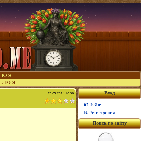
Ю
Я
Э
Ю
Я
Вход
25.05.2014 16:38
🔐 Войти
📝 Регистрация
Поиск по сайту