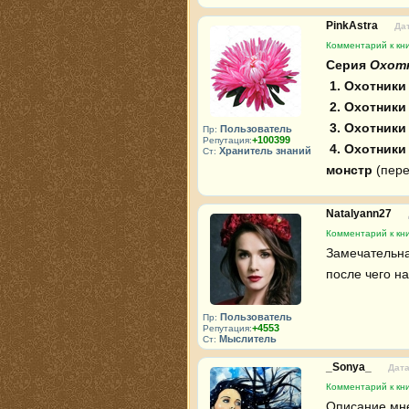
PinkAstra
Дат
Комментарий к кн
Серия 
Охотн
1. Охотники
2. Охотники
3. Охотники
Пользователь
Пр:
+100399
Репутация:
4. Охотники
Хранитель знаний
Ст:
монстр
 (пер
Natalyann27
Комментарий к кн
Замечательная
после чего на
Пользователь
Пр:
+4553
Репутация:
Мыслитель
Ст:
_Sonya_
Дата
Комментарий к кн
Описание мне