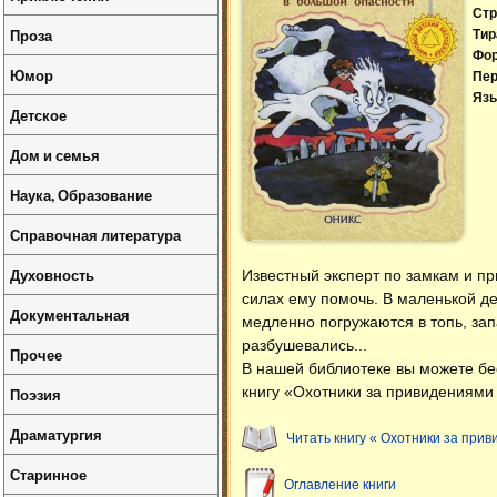
Стр
Проза
Тир
Фо
Юмор
Пер
Язы
Детское
Дом и семья
Наука, Образование
Справочная литература
Духовность
Известный эксперт по замкам и пр
силах ему помочь. В маленькой де
Документальная
медленно погружаются в топь, за
разбушевались...
Прочее
В нашей библиотеке вы можете б
книгу «Охотники за привидениями
Поэзия
Драматургия
Читать книгу « Охотники за при
Старинное
Оглавление книги