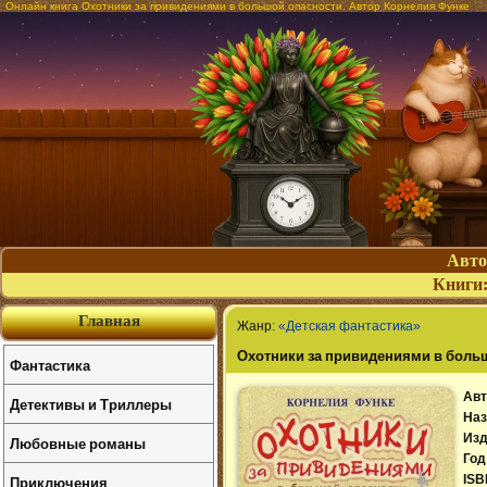
Онлайн книга Охотники за привидениями в большой опасности. Автор Корнелия Функе
Авт
Книги
Главная
Жанр:
«Детская фантастика»
Охотники за привидениями в боль
Фантастика
Авт
Детективы и Триллеры
Наз
Изд
Любовные романы
Год
Приключения
ISB