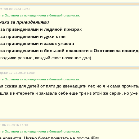
а: 09.09.2023 13:52
иге Охотники за привидениями в большой опасности:
ики за привидениями
 за привидениями и ледяной призрак
 за привидениями и духи огня
 за привидениями и замок ужасов
 за привидениями в большой опасности = Охотники за привид
еводчики разные, каждый свое название дал)
Дата: 17.02.2019 11:49
иге Охотники за привидениями в большой опасности:
 сказка для детей от пяти до двенадцати лет, но я и сама прочита
шла в интернете и заказала себе еще три из этой же серии, но уже 
: 06.03.2016 15:15
иге Охотники за привидениями в большой опасности:
 нравится. Нужно будет почитать на досуге 🤩📖 