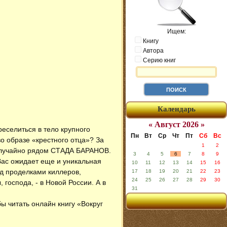
Ищем:
Книгу
Автора
Серию книг
Календарь
« Август 2026 »
реселиться в тело крупного
Пн
Вт
Ср
Чт
Пт
Сб
Вс
во образе «крестного отца»? За
1
2
я случайно рядом СТАДА БАРАНОВ.
3
4
5
6
7
8
9
Вас ожидает еще и уникальная
10
11
12
13
14
15
16
ед проделками киллеров,
17
18
19
20
21
22
23
24
25
26
27
28
29
30
господа, - в Новой России. А в
31
бы читать онлайн книгу «Вокруг