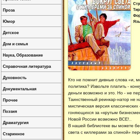
Стр
Проза
Тир
Фо
Юмор
Язы
Детское
Дом и семья
Наука, Образование
Справочная литература
Духовность
Кто не помнит дивные слова «и, м
политика? Извольте платить - кон
Документальная
деньги возможно и это. Но - не п
Прочее
Таинственный реинкар-натор не н
мистическая версия классических 
Поэзия
гоняющихся за «крутым бизнесмено
Новой России возможно ВСЕ!..
Драматургия
В нашей библиотеке вы можете б
света с киллерами за спиной» пер
Старинное