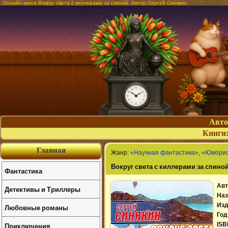
Онлайн книга Вокруг света с киллерами за спиной. Автор Сергей Синякин
Авт
Книги
Главная
Жанр:
«Научная фантастика»
,
«Юморис
Вокруг света с киллерами за спино
Фантастика
Авт
Детективы и Триллеры
Наз
Изд
Любовные романы
Год
Приключения
ISB