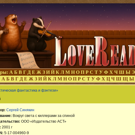
оры:
А
Б
В
Г
Д
Е
Ж
З
И
Й
К
Л
М
Н
О
П
Р
С
Т
У
Ф
Х
Ч
Ш
Ы
Э
:
А
Б
В
Г
Д
Е
Ж
З
И
Й
К
Л
М
Н
О
П
Р
С
Т
У
Ф
Х
Ц
Ч
Ш
Щ
Ы
тическая фантастика и фэнтези»
й
ор:
Сергей Синякин
вание:
Вокруг света с киллерами за спиной
ательство:
ООО «Издательство АСТ»
:
2001 г
N:
5-17-004960-9