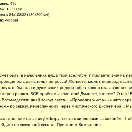
аниц:
496
аж:
13000 экз.
рмат:
84x108/32 (130х200 мм)
к:
Русский
ожет быть, в начальника душа твоя вселится»? Желаете, значит, пе
куренция есть двигатель прогресса! Желаете, может, переродиться 
ерепутать бы тела и души своих родных, «братков» и оказавшегос
амерен решать ВСЕ проблемы клиентов! Думаете, это все? О нет! 
«Восьмидесяти дней вокруг света». «Проделки Фикса» - ничто пер
м» по заказу, пересланному через мистического Диспетчера... Мы, 
есплатно
почитать книгу «Вокруг света с киллерами за спиной»
. Что
ейдите по указанной ссылке. Приятного Вам чтения.