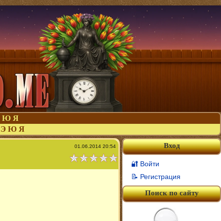
Ю
Я
Э
Ю
Я
Вход
01.06.2014 20:54
🔐 Войти
📝 Регистрация
Поиск по сайту