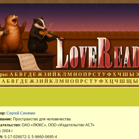
оры:
А
Б
В
Г
Д
Е
Ж
З
И
Й
К
Л
М
Н
О
П
Р
С
Т
У
Ф
Х
Ч
Ш
Ы
Э
:
А
Б
В
Г
Д
Е
Ж
З
И
Й
К
Л
М
Н
О
П
Р
С
Т
У
Ф
Х
Ц
Ч
Ш
Щ
Ы
ор:
Сергей Синякин
вание:
Пространство для человечества
ательство:
ОАО «ЛЮКС», ООО «Издательство АСТ»
:
2004 г
N:
5-17-026672-3, 5-9660-0695-4