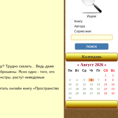
Ищем:
Книгу
Автора
Серию книг
Календарь
« Август 2026 »
? Трудно сказать... Ведь даже
Пн
Вт
Ср
Чт
Пт
Сб
Вс
брошены. Ясно одно - того, кто
1
2
онстры, растут неведомые
3
4
5
6
7
8
9
10
11
12
13
14
15
16
итать онлайн книгу «Пространство
17
18
19
20
21
22
23
24
25
26
27
28
29
30
31