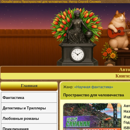
Онлайн книга Пространство для человечества. Автор Сергей Синякин
Авт
Книги
Главная
Жанр:
«Научная фантастика»
Пространство для человечества
Фантастика
Авт
Детективы и Триллеры
Наз
Изд
Любовные романы
Год
Приключения
ISB