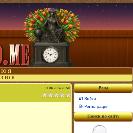
Ю
Я
Э
Ю
Я
Вход
01.06.2014 20:59
🔐 Войти
📝 Регистрация
Поиск по сайту