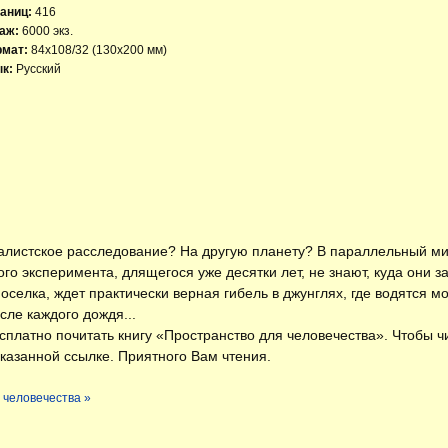
аниц:
416
аж:
6000 экз.
рмат:
84x108/32 (130х200 мм)
к:
Русский
алистское расследование? На другую планету? В параллельный мир
го эксперимента, длящегося уже десятки лет, не знают, куда они за
селка, ждет практически верная гибель в джунглях, где водятся м
ле каждого дождя...
есплатно
почитать книгу «Пространство для человечества»
. Чтобы ч
казанной ссылке. Приятного Вам чтения.
 человечества »