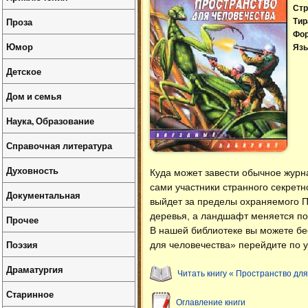
Стр
Проза
Тир
Фо
Юмор
Язы
Детское
Дом и семья
Наука, Образование
Справочная литература
Духовность
Куда может завести обычное журн
сами участники странного секретно
Документальная
выйдет за пределы охраняемого По
деревья, а ландшафт меняется пос
Прочее
В нашей библиотеке вы можете б
Поэзия
для человечества» перейдите по у
Драматургия
Читать книгу « Пространство для
Старинное
Оглавление книги