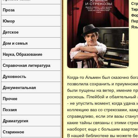
Стр
Проза
Тир
Фо
Юмор
Пер
Язы
Детское
Дом и семья
Наука, Образование
Справочная литература
Духовность
Когда-то Альмен был сказочно бог
позволила сохранить и приумножи
Документальная
были пущены на ветер, имение про
роскошь. Плейбой и обаятельный 
Прочее
- не упустить момент, когда удача
Поэзия
коллекцию ваз со стрекозами, каж
справедливо, если эти вазы станут
Драматургия
какие тайны связаны с этими стрек
наоборот, еще с большим азарто
Старинное
В нашей библиотеке вы можете б