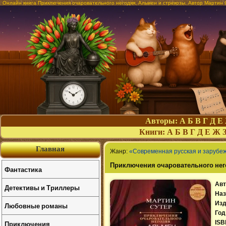
Онлайн книга Приключения очаровательного негодяя. Альмен и стрекозы. Автор Мартин 
Авторы:
А
Б
В
Г
Д
Е
Книги:
А
Б
В
Г
Д
Е
Ж
Главная
Жанр:
«Современная русская и зарубе
Приключения очаровательного нег
Фантастика
Авт
Детективы и Триллеры
Наз
Изд
Любовные романы
Год
Приключения
ISB