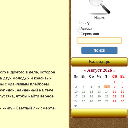
Ищем:
Книгу
Автора
Серию книг
Календарь
« Август 2026 »
ого и другого в деле, которое
Пн
Вт
Ср
Чт
Пт
Сб
Вс
а двух молодых и красивых
1
2
омы с удачливым плейбоем
3
4
5
6
7
8
9
Купидон, найденный на теле
10
11
12
13
14
15
16
пустяка, чтобы найти верное
17
18
19
20
21
22
23
24
25
26
27
28
29
30
31
н книгу «Светлый лик смерти»