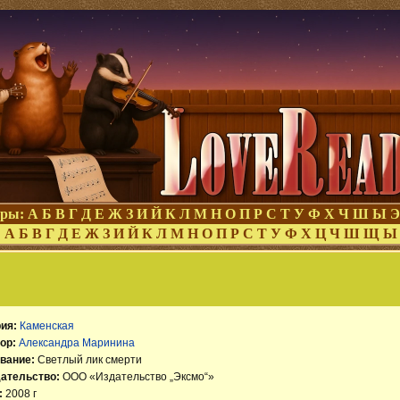
оры:
А
Б
В
Г
Д
Е
Ж
З
И
Й
К
Л
М
Н
О
П
Р
С
Т
У
Ф
Х
Ч
Ш
Ы
Э
:
А
Б
В
Г
Д
Е
Ж
З
И
Й
К
Л
М
Н
О
П
Р
С
Т
У
Ф
Х
Ц
Ч
Ш
Щ
Ы
ия:
Каменская
ор:
Александра Маринина
вание:
Светлый лик смерти
ательство:
ООО «Издательство „Эксмо“»
:
2008 г