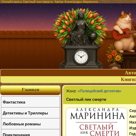
Онлайн книга Светлый лик смерти. Автор Александра Маринина
Авт
Книги
Главная
Жанр:
«Полицейский детектив»
Светлый лик смерти
Фантастика
Сер
Детективы и Триллеры
Авт
Наз
Любовные романы
Изд
Приключения
Год