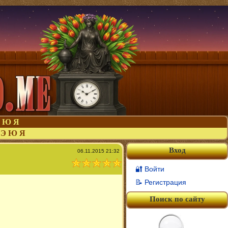
Ю
Я
Э
Ю
Я
Вход
06.11.2015 21:32
🔐 Войти
📝 Регистрация
Поиск по сайту