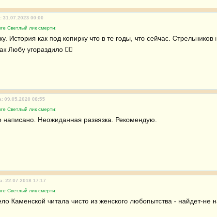
: 31.07.2023 00:00
ге Светлый лик смерти:
. История как под копирку что в те годы, что сейчас. Стрельников н
к Любу угораздило 😵‍💫 
: 09.05.2020 08:55
ге Светлый лик смерти:
 написано. Неожиданная развязка. Рекомендую.
а: 22.07.2018 17:17
ге Светлый лик смерти:
ло Каменской читала чисто из женского любопытства - найдет-не н