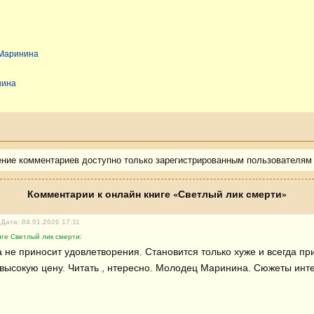
 Маринина
нина
ение комментариев доступно только зарегистрированным пользователям
Комментарии к онлайн книге «Светлый лик смерти»
Дата: 04.01.2026 17:11
ге Светлый лик смерти:
 не приносит удовлетворения. Становится только хуже и всегда при
 высокую цену. Читать , нтересно. Молодец Маринина. Сюжеты инт