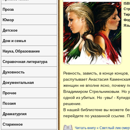
ISB
Проза
Стр
Тир
Юмор
Фо
Язы
Детское
Дом и семья
Наука, Образование
Справочная литература
Духовность
Ревность, зависть, в конце концов
распутывает Анастасия Каменская
Документальная
женщин не вполне ясно, почему по
Владимиром Стрельниковым. Но у 
Прочее
одной из убитых. Но -увы! - Купи
Поэзия
решение.
В нашей библиотеке вы можете б
Драматургия
перейдите по указанной ссылке. П
Старинное
Читать книгу « Светлый лик смер