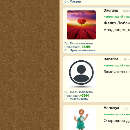
Мастер
Ст:
Dagruna
Дата
Комментарий к кни
Жалко Любочку
младенцем, ка
Пользователь
Пр:
+16208
Репутация:
Просветлённый
Ст:
Babariha
Дата
Комментарий к кни
Замечательно
Пользователь
Пр:
+3864
Репутация:
Мыслитель
Ст:
Martusya
Дат
Комментарий к кни
Очередное де