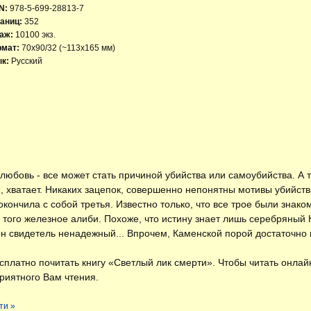
N:
978-5-699-28813-7
аниц:
352
аж:
10100 экз.
рмат:
70x90/32 (~113х165 мм)
к:
Русский
, любовь - все может стать причиной убийства или самоубийства. А т
, хватает. Никаких зацепок, совершенно непонятны мотивы убийств
кончила с собой третья. Известно только, что все трое были знак
того железное алиби. Похоже, что истину знает лишь серебряный 
дон свидетель ненадежный... Впрочем, Каменской порой достаточно 
есплатно
почитать книгу «Светлый лик смерти»
. Чтобы читать онлай
риятного Вам чтения.
ти »