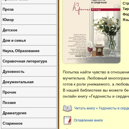
Стр
Проза
Тир
Фо
Юмор
Язы
Детское
Дом и семья
Наука, Образование
Справочная литература
Духовность
Попытка найти чувство в отношен
мучительна. Любовный многогранн
Документальная
готов к роли унижаемого, а любов
В нашей библиотеке вы можете б
Прочее
онлайн книгу «Гедонисты и сердеч
Поэзия
Читать книгу « Гедонисты и серд
Драматургия
Оглавление книги
Старинное