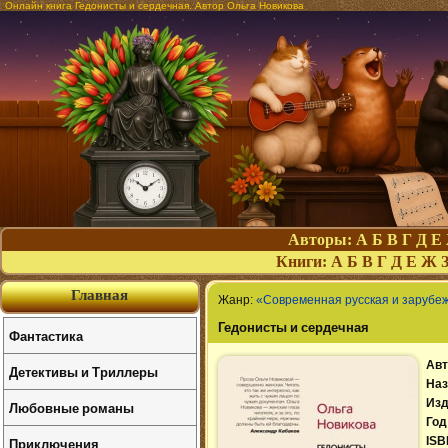
Онлайн книга Гедонисты и сердечная. Автор Ольга Новикова
Авторы:
А
Б
В
Г
Д
Е
Книги:
А
Б
В
Г
Д
Е
Ж
Главная
Жанр:
«Современная русская и зарубе
Гедонисты и сердечная
Фантастика
Авт
Детективы и Триллеры
Наз
Изд
Любовные романы
Год
Приключения
ISB