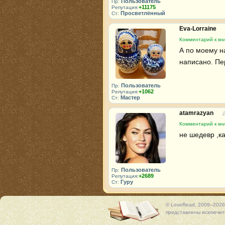
Пользователь
Пр:
+11175
Репутация:
Просветлённый
Ст:
Eva-Lorraine
Комментарий к кни
А по моему н
написано. Пе
Пользователь
Пр:
+1062
Репутация:
Мастер
Ст:
atamrazyan
Комментарий к кни
не шедевр ,к
Пользователь
Пр:
+2689
Репутация:
Гуру
Ст:
© LoveRead, 2009–2026
представлены исключите