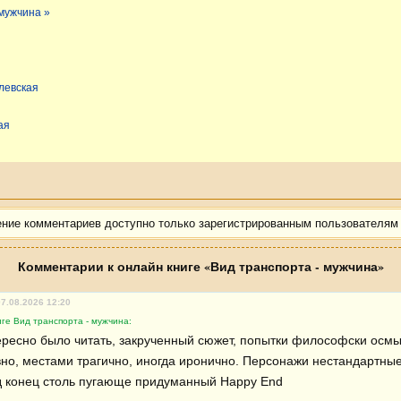
 мужчина »
левская
ая
ение комментариев доступно только зарегистрированным пользователям
Комментарии к онлайн книге «Вид транспорта - мужчина»
07.08.2026 12:20
ге Вид транспорта - мужчина:
ересно было читать, закрученный сюжет, попытки философски осмы
но, местами трагично, иногда иронично. Персонажи нестандартные,
д конец столь пугающе придуманный Happy End