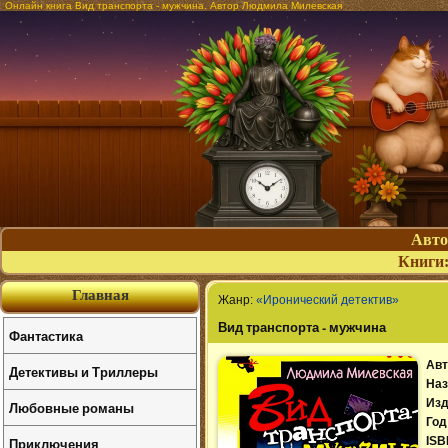
Онлайн книга Вид транспорта - мужчина. Автор Людмила Милевская
Авт
Книги
Главная
Жанр:
«Иронический детектив»
Вид транспорта - мужчина
Фантастика
Авт
Детективы и Триллеры
Наз
Изд
Любовные романы
Год
Приключения
ISB