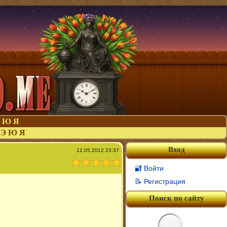
Ю
Я
Э
Ю
Я
Вход
12.05.2012 23:37
🔐 Войти
📝 Регистрация
Поиск по сайту