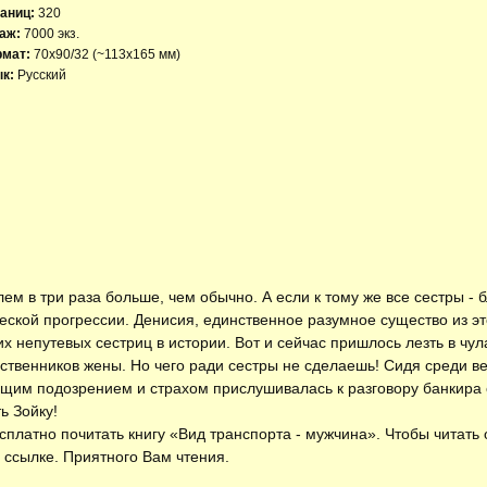
аниц:
320
аж:
7000 экз.
рмат:
70x90/32 (~113х165 мм)
к:
Русский
блем в три раза больше, чем обычно. А если к тому же все сестры - 
еской прогрессии. Денисия, единственное разумное существо из это
их непутевых сестриц в истории. Вот и сейчас пришлось лезть в чул
дственников жены. Но чего ради сестры не сделаешь! Сидя среди ве
тущим подозрением и страхом прислушивалась к разговору банкира 
ть Зойку!
есплатно
почитать книгу «Вид транспорта - мужчина»
. Чтобы читать
 ссылке. Приятного Вам чтения.