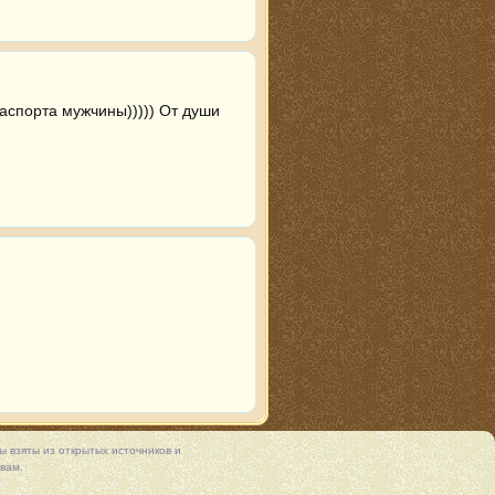
аспорта мужчины))))) От души 
 взяты из открытых источников и
вам.