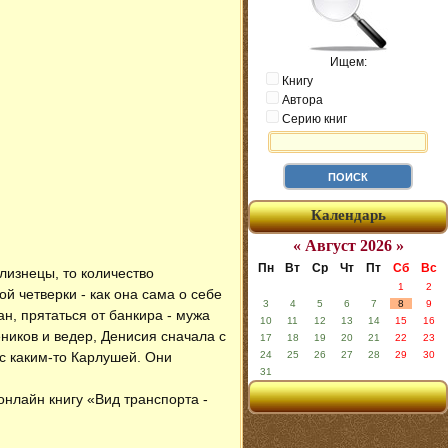
Ищем:
Книгу
Автора
Серию книг
Календарь
« Август 2026 »
Пн
Вт
Ср
Чт
Пт
Сб
Вс
близнецы, то количество
1
2
й четверки - как она сама о себе
3
4
5
6
7
8
9
ан, прятаться от банкира - мужа
10
11
12
13
14
15
16
ников и ведер, Денисия сначала с
17
18
19
20
21
22
23
с каким-то Карлушей. Они
24
25
26
27
28
29
30
31
 онлайн книгу «Вид транспорта -