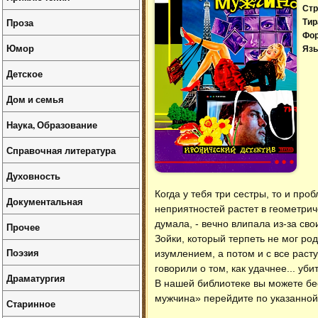
Стр
Проза
Тир
Фо
Юмор
Язы
Детское
Дом и семья
Наука, Образование
Справочная литература
Духовность
Когда у тебя три сестры, то и про
Документальная
неприятностей растет в геометрич
думала, - вечно влипала из-за сво
Прочее
Зойки, который терпеть не мог ро
Поэзия
изумлением, а потом и с все рас
говорили о том, как удачнее... уби
Драматургия
В нашей библиотеке вы можете б
мужчина» перейдите по указанной
Старинное