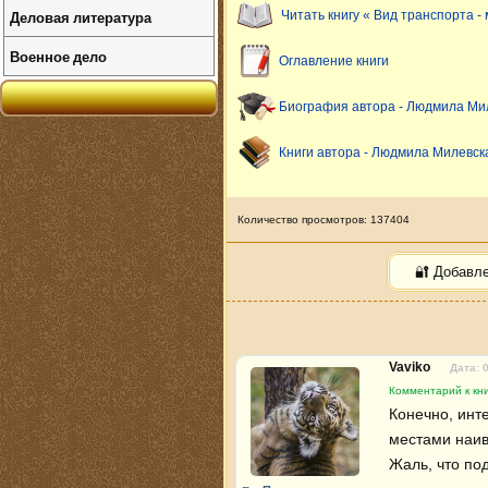
Деловая литература
Читать книгу « Вид транспорта -
Военное дело
Оглавление книги
Биография автора - Людмила Ми
Книги автора - Людмила Милевск
Количество просмотров: 137404
🔐 Добавл
Vaviko
Дата: 
Комментарий к кни
Конечно, инт
местами наив
Жаль, что по