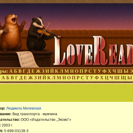
оры:
А
Б
В
Г
Д
Е
Ж
З
И
Й
К
Л
М
Н
О
П
Р
С
Т
У
Ф
Х
Ч
Ш
Ы
Э
:
А
Б
В
Г
Д
Е
Ж
З
И
Й
К
Л
М
Н
О
П
Р
С
Т
У
Ф
Х
Ц
Ч
Ш
Щ
Ы
ор:
Людмила Милевская
вание:
Вид транспорта - мужчина
ательство:
ООО «Издательство „Эксмо“»
:
2003 г
N:
5-699-03138-3