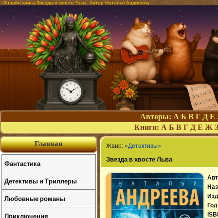
Онлайн книга Звезда в хвосте Льва. Автор Наталья Андреева
Авторы:
А
Б
В
Г
Д
Е
Книги:
А
Б
В
Г
Д
Е
Ж
Главная
Жанр:
«Детективы»
Звезда в хвосте Льва
Фантастика
Авт
Детективы и Триллеры
Наз
Изд
Любовные романы
Год
Приключения
ISB