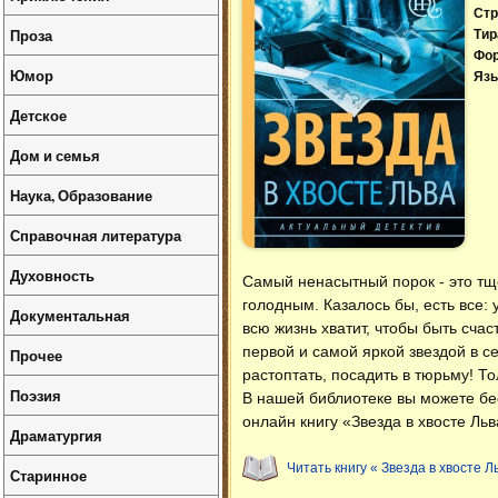
Стр
Проза
Тир
Фо
Юмор
Язы
Детское
Дом и семья
Наука, Образование
Справочная литература
Духовность
Cамый ненасытный порок - это тще
голодным. Казалось бы, есть все: 
Документальная
всю жизнь хватит, чтобы быть сча
первой и самой яркой звездой в 
Прочее
растоптать, посадить в тюрьму! 
Поэзия
В нашей библиотеке вы можете б
онлайн книгу «Звезда в хвосте Ль
Драматургия
Читать книгу « Звезда в хвосте Л
Старинное