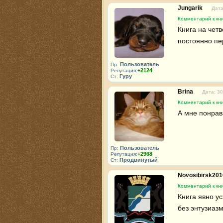
Jungarik
Дата
Комментарий к кни
Книга на четв
постоянно пе
Пользователь
Пр:
+2124
Репутация:
Гуру
Ст:
Brina
Дата: 30
Комментарий к кни
А мне понрав
Пользователь
Пр:
+2968
Репутация:
Продвинутый
Ст:
Novosibirsk20
Комментарий к кни
Книга явно у
без энтузиазм