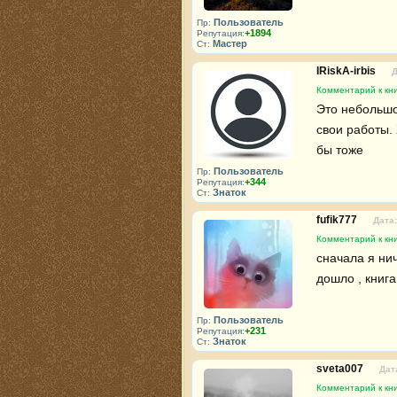
Пользователь
Пр:
+1894
Репутация:
Мастер
Ст:
IRiskA-irbis
Д
Комментарий к кни
Это небольшо
свои работы. 
бы тоже
Пользователь
Пр:
+344
Репутация:
Знаток
Ст:
fufik777
Дата:
Комментарий к кни
сначала я ни
дошло , книг
Пользователь
Пр:
+231
Репутация:
Знаток
Ст:
sveta007
Дат
Комментарий к кни