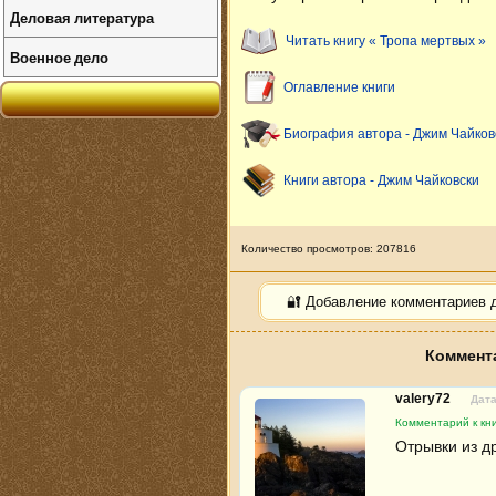
Деловая литература
Читать книгу « Тропа мертвых »
Военное дело
Оглавление книги
Биография автора - Джим Чайков
Книги автора - Джим Чайковски
Количество просмотров: 207816
🔐 Добавление комментариев 
Коммента
valery72
Дата
Комментарий к кни
Отрывки из др