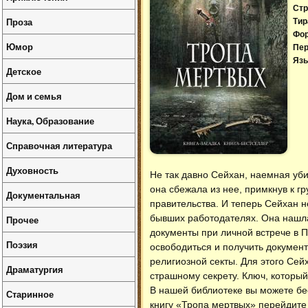
Стр
Проза
Тир
Фо
Юмор
Пер
Язы
Детское
Дом и семья
Наука, Образование
Справочная литература
Духовность
Не так давно Сейхан, наемная уб
она сбежала из нее, примкнув к 
Документальная
правительства. И теперь Сейхан
бывших работодателях. Она нашла 
Прочее
документы при личной встрече в П
Поэзия
освободиться и получить документ
религиозной секты. Для этого Сей
Драматургия
страшному секрету. Ключ, который
В нашей библиотеке вы можете б
Старинное
книгу «Тропа мертвых» перейдите 