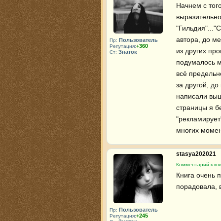
Начнем с тог
выразительно
"Гильдия"..."
автора, до ме
Пользователь
Пр:
+360
Репутация:
из других про
Знаток
Ст:
подумалось м
всё предельн
за другой, до
написали выше
страницы я б
"рекламирует"
многих момен
stasya202021
Комментарий к кни
Книга очень 
порадовала, в
Пользователь
Пр:
+245
Репутация: