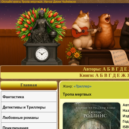
Онлайн книга Тропа мертвых. Автор Джим Чайковски
Авторы:
А
Б
В
Г
Д
Е
Книги:
А
Б
В
Г
Д
Е
Ж
Главная
Жанр:
«Триллер»
Тропа мертвых
Фантастика
Авт
Детективы и Триллеры
Наз
Изд
Любовные романы
Год
Приключения
ISB