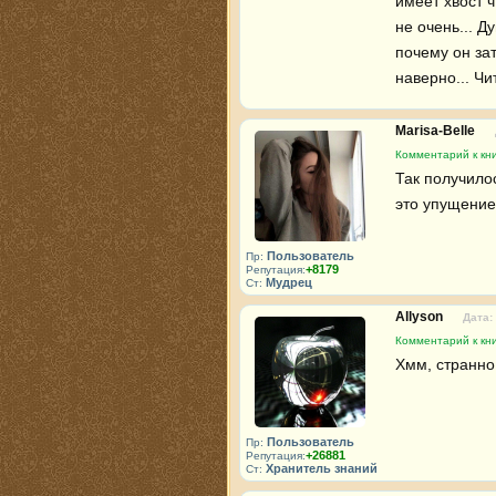
имеет хвост ч
не очень... Д
почему он зат
наверно... Чи
Marisa-Belle
Комментарий к кни
Так получилос
это упущение
Пользователь
Пр:
+8179
Репутация:
Мудрец
Ст:
Allyson
Дата:
Комментарий к кни
Хмм, странно
Пользователь
Пр:
+26881
Репутация:
Хранитель знаний
Ст: