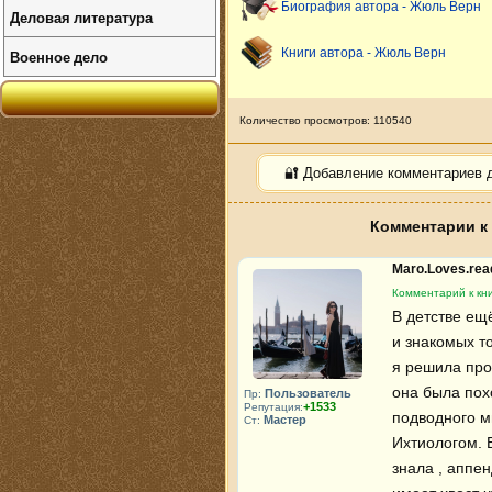
Биография автора - Жюль Верн
Деловая литература
Книги автора - Жюль Верн
Военное дело
Количество просмотров: 110540
🔐 Добавление комментариев 
Комментарии к 
Maro.Loves.re
Комментарий к кни
В детстве ещё
и знакомых то
я решила про
она была пох
Пользователь
Пр:
+1533
Репутация:
подводного ми
Мастер
Ст:
Ихтиологом. Б
знала , аппенд