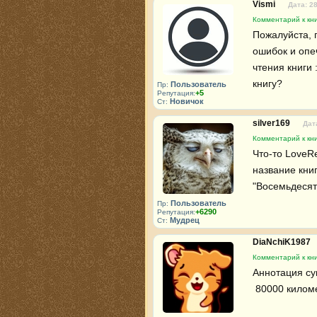
Vismi
Дата: 2
Комментарий к кни
Пожалуйста, п
ошибок и опеч
чтения книги 
книгу?
Пользователь
Пр:
+5
Репутация:
Новичок
Ст:
silver169
Дат
Комментарий к кни
Что-то LoveRe
название книг
"Восемьдесят
Пользователь
Пр:
+6290
Репутация:
Мудрец
Ст:
DiaNchiK1987
Комментарий к кни
Аннотация су
 80000 килом