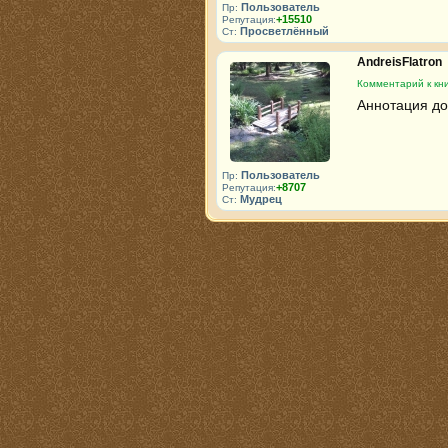
Пользователь
Пр:
+15510
Репутация:
Просветлённый
Ст:
AndreisFlatron
Комментарий к кни
Аннотация до
Пользователь
Пр:
+8707
Репутация:
Мудрец
Ст: