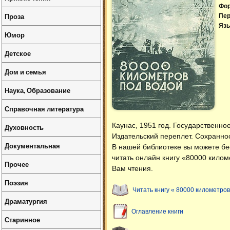
Фо
Проза
Пер
Язы
Юмор
Детское
Дом и семья
Наука, Образование
Справочная литература
Каунас, 1951 год. Государственно
Духовность
Издательский переплет. Сохранно
Документальная
В нашей библиотеке вы можете б
читать онлайн книгу «80000 килом
Прочее
Вам чтения.
Поэзия
Читать книгу « 80000 километров
Драматургия
Оглавление книги
Старинное