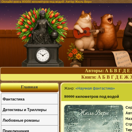
Онлайн книга 80000 километров под водой. Автор Жюль Верн
Авторы:
А
Б
В
Г
Д
Е
Книги:
А
Б
В
Г
Д
Е
Ж
Главная
Жанр:
«Научная фантастика»
80000 километров под водой
Фантастика
Сер
Детективы и Триллеры
Авт
Наз
Любовные романы
Стр
Приключения
Тир