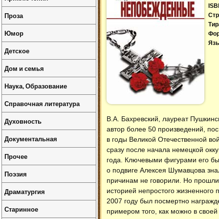
ISB
Проза
Стр
Тир
Юмор
Фо
Язы
Детское
Дом и семья
Наука, Образование
Справочная литература
В.А. Бахревский, лауреат Пушкин
Духовность
автор более 50 произведений, пос
Документальная
в годы Великой Отечественной во
сразу после начала немецкой окк
Прочее
года. Ключевыми фигурами его бы
о подвиге Алексея Шумавцова зна
Поэзия
причинам не говорили. Но прошли
Драматургия
историей непростого жизненного 
2007 году был посмертно награжде
Старинное
примером того, как можно в своей