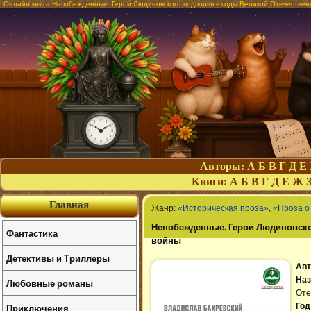
Онлайн книга Непобежденные. Герои Людиновского подполья в годы Великой Отечествен
Авторы:
А
Б
В
Г
Д
Е
Книги:
А
Б
В
Г
Д
Е
Ж
Главная
Жанр:
«Историческая проза»
,
«Проза о
Непобежденные. Герои Людиновско
Фантастика
войны
Детективы и Триллеры
Авт
Наз
Любовные романы
Оте
Приключения
Год