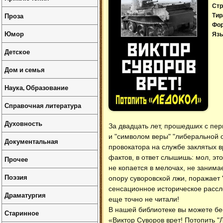
Стр
Проза
Тир
Фо
Юмор
Язы
Детское
Дом и семья
Наука, Образование
Справочная литература
Духовность
За двадцать лет, прошедших с пер
и "символом веры" "либеральной о
Документальная
провокатора на службе заклятых в
фактов, в ответ слышишь: мол, это
Прочее
не копается в мелочах, не занима
Поэзия
опору суворовской лжи, поражает 
сенсационное историческое расслед
Драматургия
еще точно не читали!
В нашей библиотеке вы можете б
Старинное
«Виктор Суворов врет! Потопить "