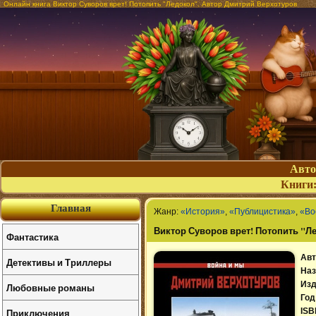
Онлайн книга Виктор Суворов врет! Потопить "Ледокол". Автор Дмитрий Верхотуров
Авт
Книги
Главная
Жанр:
«История»
,
«Публицистика»
,
«Во
Виктор Суворов врет! Потопить "Л
Фантастика
Авт
Детективы и Триллеры
Наз
Изд
Любовные романы
Год
Приключения
ISB