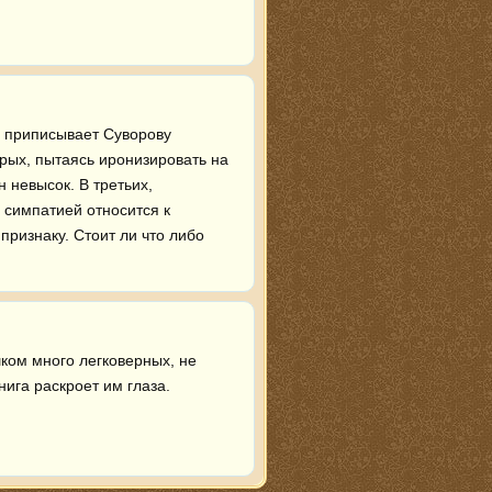
р приписывает Суворову 
орых, пытаясь иронизировать на 
невысок. В третьих, 
симпатией относится к 
ризнаку. Стоит ли что либо 
ом много легковерных, не 
ига раскроет им глаза.