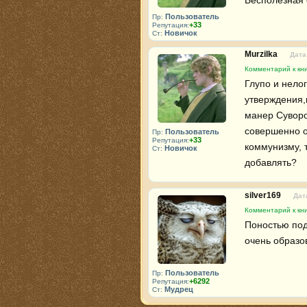
Бесполезная 
Пользователь
Пр:
+33
Репутация:
Новичок
Ст:
Murzilka
Дата
Комментарий к кни
Глупо и нело
утверждения,к
манер Суворо
совершенно о
Пользователь
Пр:
+33
Репутация:
коммунизму, т
Новичок
Ст:
добавлять?
silver169
Дат
Комментарий к кни
Поностью под
очень образо
Пользователь
Пр:
+6292
Репутация:
Мудрец
Ст: