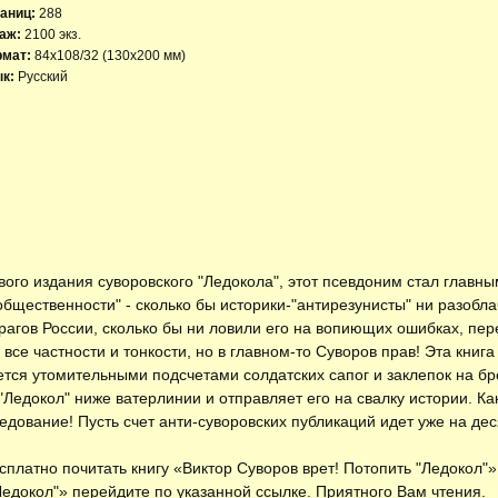
аниц:
288
аж:
2100 экз.
рмат:
84x108/32 (130х200 мм)
к:
Русский
вого издания суворовского "Ледокола", этот псевдоним стал главн
бщественности" - сколько бы историки-"антирезунисты" ни разобла
рагов России, сколько бы ни ловили его на вопиющих ошибках, пер
 все частности и тонкости, но в главном-то Суворов прав! Эта книг
ется утомительными подсчетами солдатских сапог и заклепок на б
"Ледокол" ниже ватерлинии и отправляет его на свалку истории. Ка
ование! Пусть счет анти-суворовских публикаций идет уже на десят
есплатно
почитать книгу «Виктор Суворов врет! Потопить "Ледокол"»
Ледокол"» перейдите по указанной ссылке. Приятного Вам чтения.