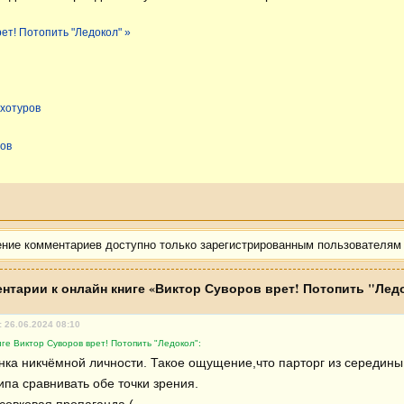
рет! Потопить "Ледокол" »
рхотуров
ров
ение комментариев доступно только зарегистрированным пользователям
нтарии к онлайн книге «Виктор Суворов врет! Потопить "Лед
: 26.06.2024 08:10
ге Виктор Суворов врет! Потопить "Ледокол":
нка никчёмной личности. Такое ощущение,что парторг из середины 
ипа сравнивать обе точки зрения.
