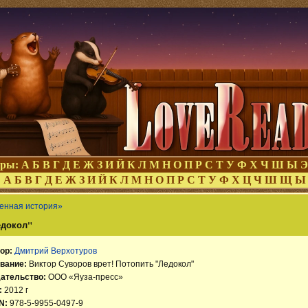
оры:
А
Б
В
Г
Д
Е
Ж
З
И
Й
К
Л
М
Н
О
П
Р
С
Т
У
Ф
Х
Ч
Ш
Ы
Э
:
А
Б
В
Г
Д
Е
Ж
З
И
Й
К
Л
М
Н
О
П
Р
С
Т
У
Ф
Х
Ц
Ч
Ш
Щ
Ы
енная история»
едокол"
ор:
Дмитрий Верхотуров
вание:
Виктор Суворов врет! Потопить "Ледокол"
ательство:
ООО «Яуза-пресс»
:
2012 г
N:
978-5-9955-0497-9