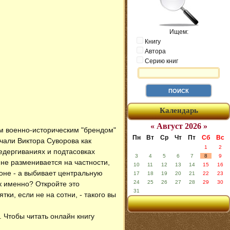
Ищем:
Книгу
Автора
Серию книг
Календарь
« Август 2026 »
ым военно-историческим "брендом"
Пн
Вт
Ср
Чт
Пт
Сб
Вс
чали Виктора Суворова как
1
2
едергиваниях и подтасовках
3
4
5
6
7
8
9
а не разменивается на частности,
10
11
12
13
14
15
16
роне - а выбивает центральную
17
18
19
20
21
22
23
24
25
26
27
28
29
30
к именно? Откройте это
31
ки, если не на сотни, - такого вы
. Чтобы читать онлайн книгу