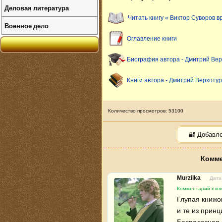
Деловая литература
Читать книгу « Виктор Суворов в
Военное дело
Оглавление книги
Биография автора - Дмитрий Ве
Книги автора - Дмитрий Верхоту
Количество просмотров: 53100
🔐 Добавл
Комме
Murzilka
Дата
Комментарий к кни
Глупая книжо
и те из принц