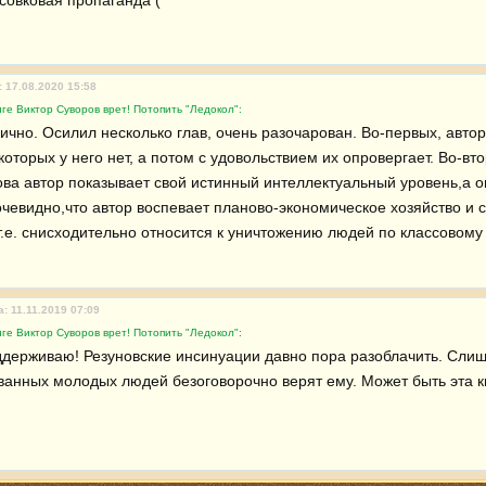
совковая пропаганда (
: 17.08.2020 15:58
ге Виктор Суворов врет! Потопить "Ледокол":
гично. Осилил несколько глав, очень разочарован. Во-первых, авто
оторых у него нет, а потом с удовольствием их опровергает. Во-вт
ва автор показывает свой истинный интеллектуальный уровень,а он 
чевидно,что автор воспевает планово-экономическое хозяйство и с 
.е. снисходительно относится к уничтожению людей по классовому п
а: 11.11.2019 07:09
ге Виктор Суворов врет! Потопить "Ледокол":
держиваю! Резуновские инсинуации давно пора разоблачить. Слишк
ванных молодых людей безоговорочно верят ему. Может быть эта кн