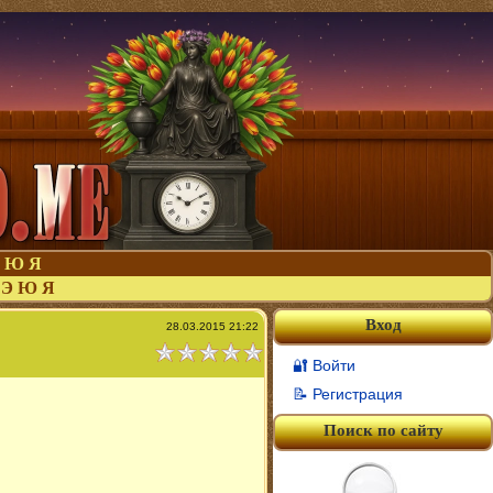
Ю
Я
Э
Ю
Я
Вход
28.03.2015 21:22
🔐 Войти
📝 Регистрация
Поиск по сайту